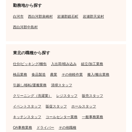
勤務地から探す
白河市
西白河郡泉崎村
岩瀬郡鏡石町
岩瀬郡天栄村
西白河郡中島村
東北の職種から探す
仕分/ピッキング/梱包
入出荷/積み込み
組立/加工業務
検品業務
食品製造
農業
その他軽作業
搬入/搬出業務
引越し/移転/運搬業務
清掃スタッフ
クリーニング（洗濯業）
レジスタッフ
販売スタッフ
イベントスタッフ
販促スタッフ
ホールスタッフ
キッチンスタッフ
コールセンター業務
一般事務業務
OA事務業務
ドライバー
その他職種