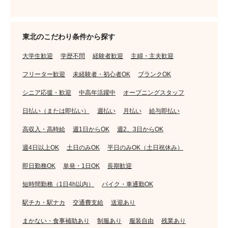
東北のこだわり条件から探す
大学生歓迎
学歴不問
経験者歓迎
主婦・主夫歓迎
フリーター歓迎
未経験者・初心者OK
ブランクOK
シニア応援・歓迎
中高年活躍中
オープニングスタッフ
日払い（または即払い）
週払い
月払い
給与即払い
高収入・高時給
週1日からOK
週2、3日からOK
週4日以上OK
土日のみOK
平日のみOK（土日祝休み）
即日勤務OK
単発・1日OK
長期歓迎
短時間勤務（1日4h以内）
バイク・車通勤OK
駅チカ・駅ナカ
交通費支給
送迎あり
まかない・食事補助あり
制服あり
服装自由
残業あり