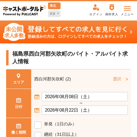
東北
変更
ログイン
保存求人
メニュー
福島県西白河郡矢吹町の
バイト・アルバイト求
人情報
西白河郡矢吹町 (2)
選択
エリア
〜
日付
単発（1日のみ）
働く期間
継続（31日以上）