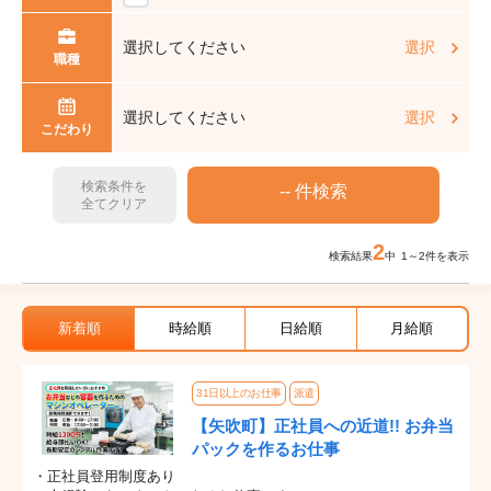
選択してください
選択
職種
選択してください
選択
こだわり
検索条件を
全てクリア
2
検索結果
中 1～2件を表示
新着順
時給順
日給順
月給順
31日以上のお仕事
派遣
【矢吹町】正社員への近道!! お弁当
パックを作るお仕事
・正社員登用制度あり