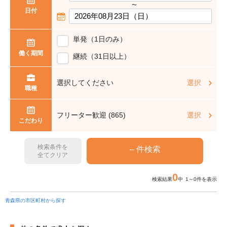
〜
日付
単発（1日のみ）
働く期間
継続（31日以上）
選択してください
選択
職種
フリーター歓迎 (865)
選択
こだわり
検索条件を
全てクリア
0
検索結果
中 1～0件を表示
青森県の市区町村から探す