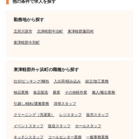
他の条件で求人を探す
勤務地から探す
五所川原市
北津軽郡中泊町
東津軽郡蓬田村
東津軽郡今別町
東津軽郡外ヶ浜町の職種から探す
仕分/ピッキング/梱包
入出荷/積み込み
組立/加工業務
検品業務
食品製造
農業
その他軽作業
搬入/搬出業務
引越し/移転/運搬業務
清掃スタッフ
クリーニング（洗濯業）
レジスタッフ
販売スタッフ
イベントスタッフ
販促スタッフ
ホールスタッフ
キッチンスタッフ
コールセンター業務
一般事務業務