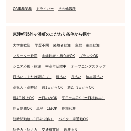
OA事務業務
ドライバー
その他職種
東津軽郡外ヶ浜町のこだわり条件から探す
大学生歓迎
学歴不問
経験者歓迎
主婦・主夫歓迎
フリーター歓迎
未経験者・初心者OK
ブランクOK
シニア応援・歓迎
中高年活躍中
オープニングスタッフ
日払い（または即払い）
週払い
月払い
給与即払い
高収入・高時給
週1日からOK
週2、3日からOK
週4日以上OK
土日のみOK
平日のみOK（土日祝休み）
即日勤務OK
単発・1日OK
長期歓迎
短時間勤務（1日4h以内）
バイク・車通勤OK
駅チカ・駅ナカ
交通費支給
送迎あり