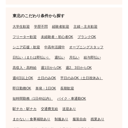
東北のこだわり条件から探す
大学生歓迎
学歴不問
経験者歓迎
主婦・主夫歓迎
フリーター歓迎
未経験者・初心者OK
ブランクOK
シニア応援・歓迎
中高年活躍中
オープニングスタッフ
日払い（または即払い）
週払い
月払い
給与即払い
高収入・高時給
週1日からOK
週2、3日からOK
週4日以上OK
土日のみOK
平日のみOK（土日祝休み）
即日勤務OK
単発・1日OK
長期歓迎
短時間勤務（1日4h以内）
バイク・車通勤OK
駅チカ・駅ナカ
交通費支給
送迎あり
まかない・食事補助あり
制服あり
服装自由
残業あり