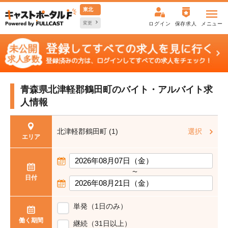
東北
変更
ログイン
保存求人
メニュー
青森県北津軽郡鶴田町の
バイト・アルバイト求
人情報
北津軽郡鶴田町 (1)
選択
エリア
〜
日付
単発（1日のみ）
働く期間
継続（31日以上）