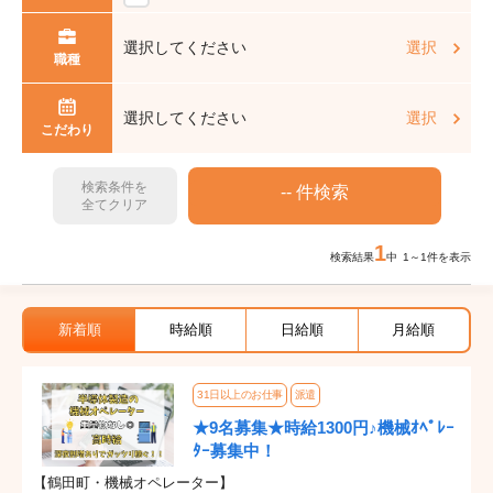
選択してください
選択
職種
選択してください
選択
こだわり
検索条件を
全てクリア
1
検索結果
中 1～1件を表示
新着順
時給順
日給順
月給順
31日以上のお仕事
派遣
★9名募集★時給1300円♪機械ｵﾍﾟﾚｰ
ﾀｰ募集中！
【鶴田町・機械オペレーター】