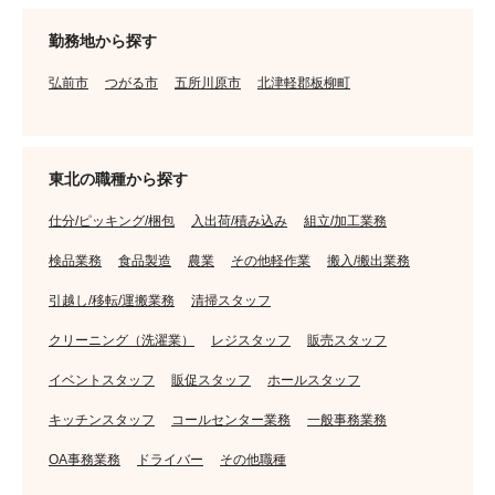
勤務地から探す
弘前市
つがる市
五所川原市
北津軽郡板柳町
東北の職種から探す
仕分/ピッキング/梱包
入出荷/積み込み
組立/加工業務
検品業務
食品製造
農業
その他軽作業
搬入/搬出業務
引越し/移転/運搬業務
清掃スタッフ
クリーニング（洗濯業）
レジスタッフ
販売スタッフ
イベントスタッフ
販促スタッフ
ホールスタッフ
キッチンスタッフ
コールセンター業務
一般事務業務
OA事務業務
ドライバー
その他職種