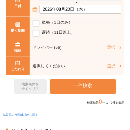
〜
日付
単発（1日のみ）
働く期間
継続（31日以上）
ドライバー (56)
選択
職種
選択してください
選択
こだわり
検索条件を
全てクリア
0
検索結果
中 1～0件を表示
滋賀県の市区町村から探す