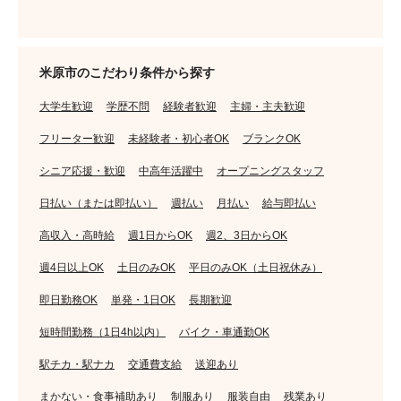
米原市のこだわり条件から探す
大学生歓迎
学歴不問
経験者歓迎
主婦・主夫歓迎
フリーター歓迎
未経験者・初心者OK
ブランクOK
シニア応援・歓迎
中高年活躍中
オープニングスタッフ
日払い（または即払い）
週払い
月払い
給与即払い
高収入・高時給
週1日からOK
週2、3日からOK
週4日以上OK
土日のみOK
平日のみOK（土日祝休み）
即日勤務OK
単発・1日OK
長期歓迎
短時間勤務（1日4h以内）
バイク・車通勤OK
駅チカ・駅ナカ
交通費支給
送迎あり
まかない・食事補助あり
制服あり
服装自由
残業あり