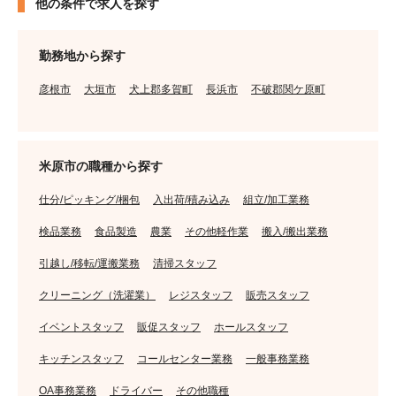
他の条件で求人を探す
勤務地から探す
彦根市
大垣市
犬上郡多賀町
長浜市
不破郡関ケ原町
米原市の職種から探す
仕分/ピッキング/梱包
入出荷/積み込み
組立/加工業務
検品業務
食品製造
農業
その他軽作業
搬入/搬出業務
引越し/移転/運搬業務
清掃スタッフ
クリーニング（洗濯業）
レジスタッフ
販売スタッフ
イベントスタッフ
販促スタッフ
ホールスタッフ
キッチンスタッフ
コールセンター業務
一般事務業務
OA事務業務
ドライバー
その他職種