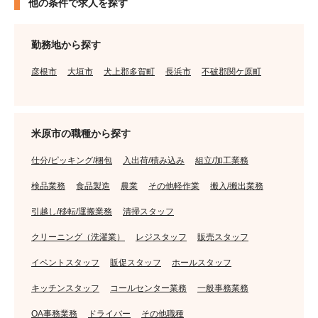
他の条件で求人を探す
勤務地から探す
彦根市
大垣市
犬上郡多賀町
長浜市
不破郡関ケ原町
米原市の職種から探す
仕分/ピッキング/梱包
入出荷/積み込み
組立/加工業務
検品業務
食品製造
農業
その他軽作業
搬入/搬出業務
引越し/移転/運搬業務
清掃スタッフ
クリーニング（洗濯業）
レジスタッフ
販売スタッフ
イベントスタッフ
販促スタッフ
ホールスタッフ
キッチンスタッフ
コールセンター業務
一般事務業務
OA事務業務
ドライバー
その他職種