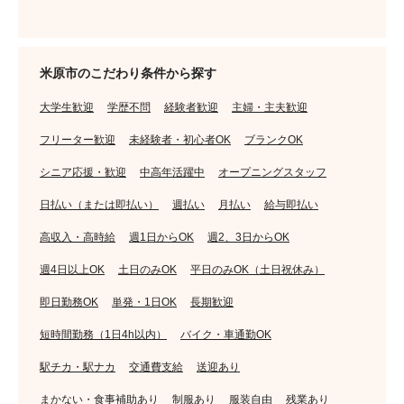
米原市のこだわり条件から探す
大学生歓迎
学歴不問
経験者歓迎
主婦・主夫歓迎
フリーター歓迎
未経験者・初心者OK
ブランクOK
シニア応援・歓迎
中高年活躍中
オープニングスタッフ
日払い（または即払い）
週払い
月払い
給与即払い
高収入・高時給
週1日からOK
週2、3日からOK
週4日以上OK
土日のみOK
平日のみOK（土日祝休み）
即日勤務OK
単発・1日OK
長期歓迎
短時間勤務（1日4h以内）
バイク・車通勤OK
駅チカ・駅ナカ
交通費支給
送迎あり
まかない・食事補助あり
制服あり
服装自由
残業あり