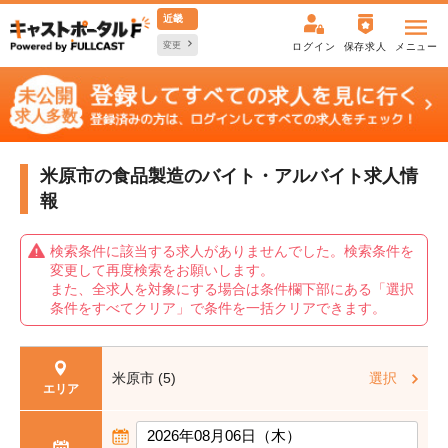
近畿
変更
ログイン
保存求人
メニュー
米原市の食品製造の
バイト・アルバイト求人情
報
検索条件に該当する求人がありませんでした。検索条件を
変更して再度検索をお願いします。
また、全求人を対象にする場合は条件欄下部にある「選択
条件をすべてクリア」で条件を一括クリアできます。
米原市 (5)
選択
エリア