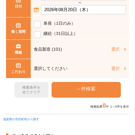
〜
日付
単発（1日のみ）
働く期間
継続（31日以上）
食品製造 (101)
選択
職種
選択してください
選択
こだわり
検索条件を
全てクリア
0
検索結果
中 1～0件を表示
滋賀県の市区町村から探す