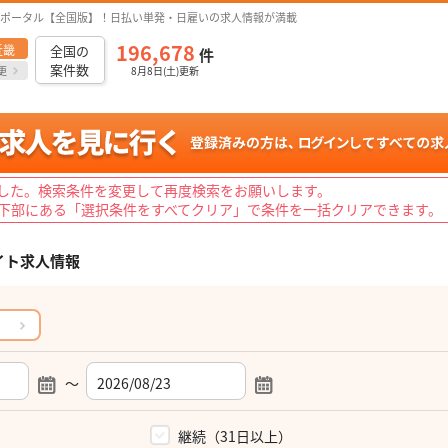
ポータル【全国版】！日払い単発・日雇いの求人情報が満載
196,678
近畿
全国の
件
案件数
更
8月8日(土)更新
した。検索条件を変更して再度検索をお願いします。
下部にある「選択条件をすべてクリア」で条件を一括クリアできます。
イト求人情報
～
）
継続（31日以上）