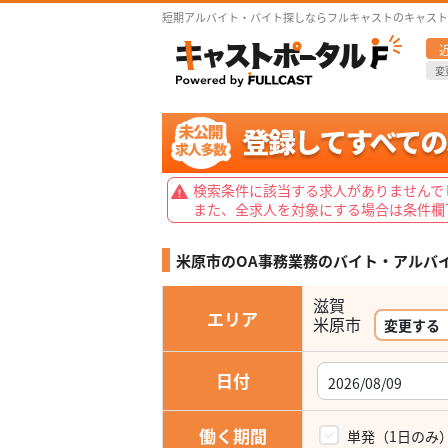
短期アルバイト・バイト探しならフルキャストのキャスト
変
検索条件に該当する求人がありませんで
また、全求人を対象にする場合は条件欄
米原市のOA事務業務の
バイト・アルバ
滋賀
エリア
米原市
変更する
日付
働く期間
単発（1日のみ