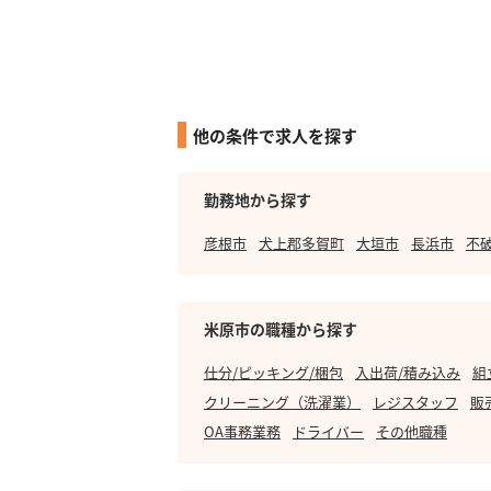
他の条件で求人を探す
勤務地から探す
彦根市
犬上郡多賀町
大垣市
長浜市
不
米原市の職種から探す
仕分/ピッキング/梱包
入出荷/積み込み
組
クリーニング（洗濯業）
レジスタッフ
販
OA事務業務
ドライバー
その他職種