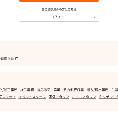
会員登録済みの方はこちら
ログイン
破郡関ケ原町
立/加工業務
検品業務
食品製造
農業
その他軽作業
搬入/搬出業務
引越
売スタッフ
イベントスタッフ
販促スタッフ
ホールスタッフ
キッチンス