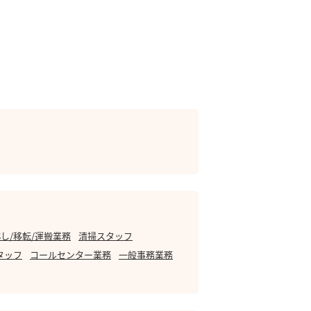
し/移転/運搬業務
清掃スタッフ
タッフ
コールセンター業務
一般事務業務