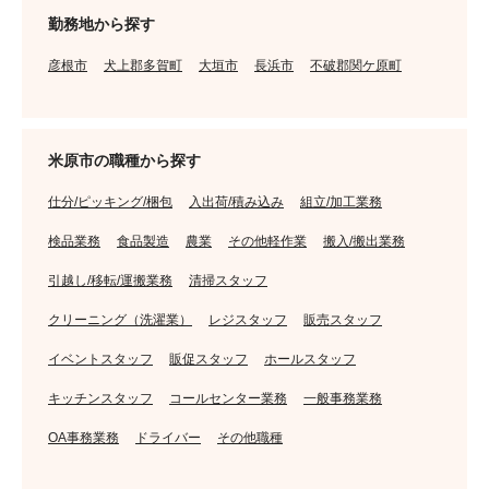
勤務地から探す
彦根市
犬上郡多賀町
大垣市
長浜市
不破郡関ケ原町
米原市の職種から探す
仕分/ピッキング/梱包
入出荷/積み込み
組立/加工業務
検品業務
食品製造
農業
その他軽作業
搬入/搬出業務
引越し/移転/運搬業務
清掃スタッフ
クリーニング（洗濯業）
レジスタッフ
販売スタッフ
イベントスタッフ
販促スタッフ
ホールスタッフ
キッチンスタッフ
コールセンター業務
一般事務業務
OA事務業務
ドライバー
その他職種