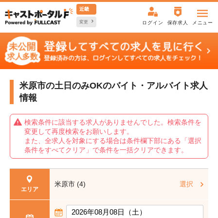
近畿
変更
ログイン
保存求人
メニュー
米原市の土日のみOKの
バイト・アルバイト求人
情報
検索条件に該当する求人がありませんでした。検索条件を
変更して再度検索をお願いします。
また、全求人を対象にする場合は条件欄下部にある「選択
条件をすべてクリア」で条件を一括クリアできます。
米原市 (4)
選択
エリア