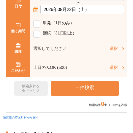
〜
日付
単発（1日のみ）
働く期間
継続（31日以上）
選択してください
選択
職種
土日のみOK (500)
選択
こだわり
検索条件を
全てクリア
0
検索結果
中 1～0件を表示
滋賀県の市区町村から探す