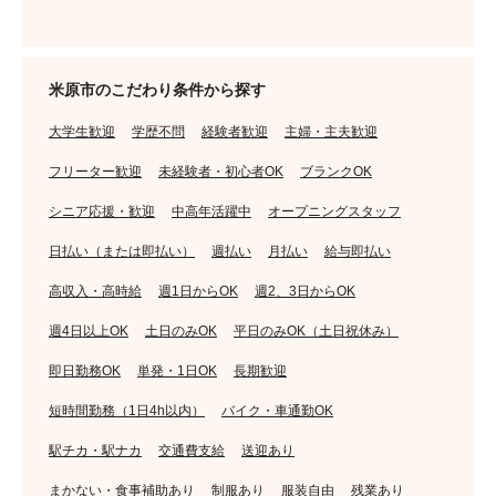
米原市のこだわり条件から探す
大学生歓迎
学歴不問
経験者歓迎
主婦・主夫歓迎
フリーター歓迎
未経験者・初心者OK
ブランクOK
シニア応援・歓迎
中高年活躍中
オープニングスタッフ
日払い（または即払い）
週払い
月払い
給与即払い
高収入・高時給
週1日からOK
週2、3日からOK
週4日以上OK
土日のみOK
平日のみOK（土日祝休み）
即日勤務OK
単発・1日OK
長期歓迎
短時間勤務（1日4h以内）
バイク・車通勤OK
駅チカ・駅ナカ
交通費支給
送迎あり
まかない・食事補助あり
制服あり
服装自由
残業あり