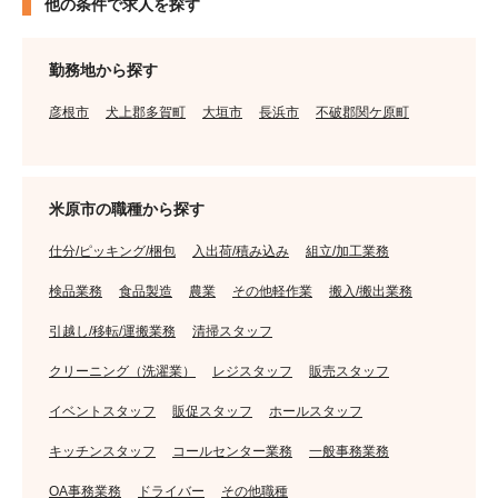
他の条件で求人を探す
勤務地から探す
彦根市
犬上郡多賀町
大垣市
長浜市
不破郡関ケ原町
米原市の職種から探す
仕分/ピッキング/梱包
入出荷/積み込み
組立/加工業務
検品業務
食品製造
農業
その他軽作業
搬入/搬出業務
引越し/移転/運搬業務
清掃スタッフ
クリーニング（洗濯業）
レジスタッフ
販売スタッフ
イベントスタッフ
販促スタッフ
ホールスタッフ
キッチンスタッフ
コールセンター業務
一般事務業務
OA事務業務
ドライバー
その他職種