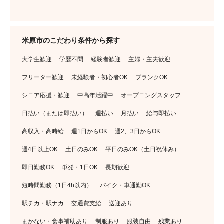
米原市のこだわり条件から探す
大学生歓迎
学歴不問
経験者歓迎
主婦・主夫歓迎
フリーター歓迎
未経験者・初心者OK
ブランクOK
シニア応援・歓迎
中高年活躍中
オープニングスタッフ
日払い（または即払い）
週払い
月払い
給与即払い
高収入・高時給
週1日からOK
週2、3日からOK
週4日以上OK
土日のみOK
平日のみOK（土日祝休み）
即日勤務OK
単発・1日OK
長期歓迎
短時間勤務（1日4h以内）
バイク・車通勤OK
駅チカ・駅ナカ
交通費支給
送迎あり
まかない・食事補助あり
制服あり
服装自由
残業あり