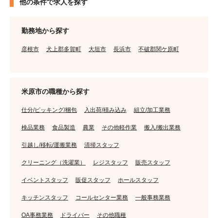
他の条件で求人を探す
勤務地から探す
彦根市
犬上郡多賀町
大垣市
長浜市
不破郡関ケ原町
米原市の職種から探す
仕分/ピッキング/梱包
入出荷/積み込み
組立/加工業務
検品業務
食品製造
農業
その他軽作業
搬入/搬出業務
引越し/移転/運搬業務
清掃スタッフ
クリーニング（洗濯業）
レジスタッフ
販売スタッフ
イベントスタッフ
販促スタッフ
ホールスタッフ
キッチンスタッフ
コールセンター業務
一般事務業務
OA事務業務
ドライバー
その他職種