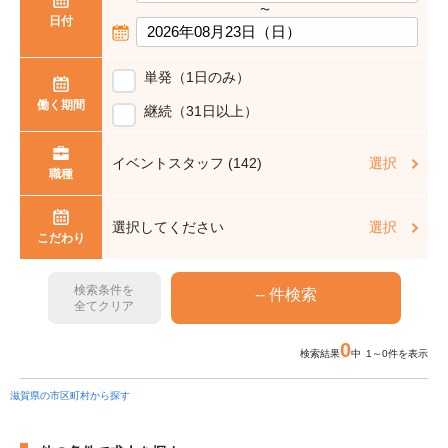
〜
日付
単発（1日のみ）
働く期間
継続（31日以上）
イベントスタッフ (142)
選択
職種
選択してください
選択
こだわり
検索条件を
全てクリア
0
検索結果
中 1～0件を表示
滋賀県の市区町村から探す