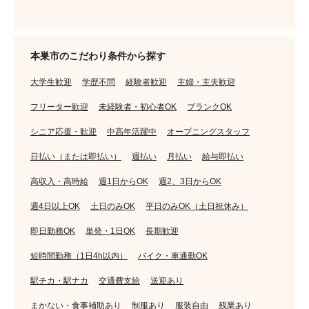
本巣市のこだわり条件から探す
大学生歓迎
学歴不問
経験者歓迎
主婦・主夫歓迎
フリーター歓迎
未経験者・初心者OK
ブランクOK
シニア応援・歓迎
中高年活躍中
オープニングスタッフ
日払い（または即払い）
週払い
月払い
給与即払い
高収入・高時給
週1日からOK
週2、3日からOK
週4日以上OK
土日のみOK
平日のみOK（土日祝休み）
即日勤務OK
単発・1日OK
長期歓迎
短時間勤務（1日4h以内）
バイク・車通勤OK
駅チカ・駅ナカ
交通費支給
送迎あり
まかない・食事補助あり
制服あり
服装自由
残業あり