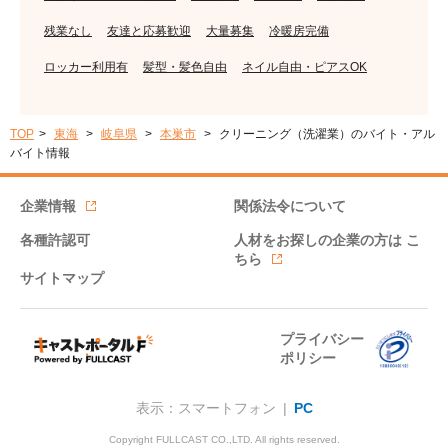
残業なし
友達と応募歓迎
大量募集
冷暖房完備
ロッカー利用有
髪型・髪色自由
ネイル自由・ピアスOK
TOP
東海
岐阜県
本巣市
クリーニング（洗濯業）のバイト・アル
バイト情報
企業情報
関係法令について
各種許認可
人材をお探しの企業の方は
こ
ちら
サイトマップ
プライバシー
ポリシー
表示：スマートフォン |
PC
Copyright FULLCAST CO.,LTD. All rights reserved.