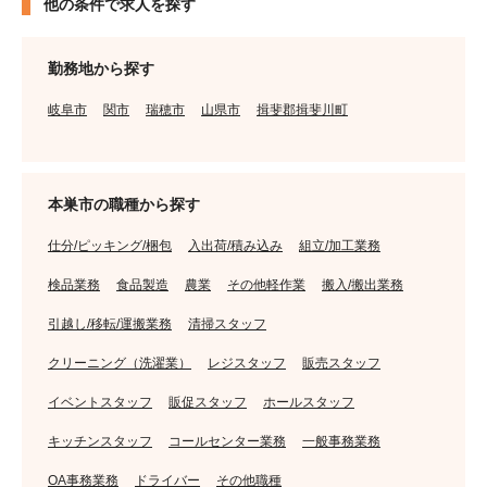
他の条件で求人を探す
勤務地から探す
岐阜市
関市
瑞穂市
山県市
揖斐郡揖斐川町
本巣市の職種から探す
仕分/ピッキング/梱包
入出荷/積み込み
組立/加工業務
検品業務
食品製造
農業
その他軽作業
搬入/搬出業務
引越し/移転/運搬業務
清掃スタッフ
クリーニング（洗濯業）
レジスタッフ
販売スタッフ
イベントスタッフ
販促スタッフ
ホールスタッフ
キッチンスタッフ
コールセンター業務
一般事務業務
OA事務業務
ドライバー
その他職種