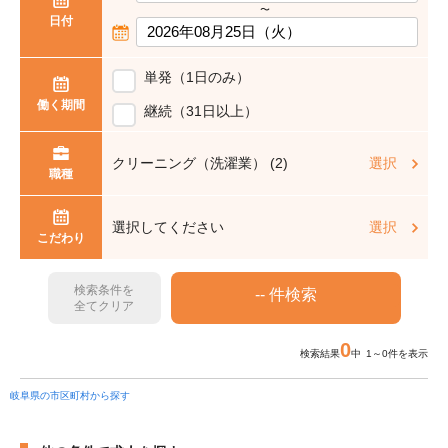
〜
日付
単発（1日のみ）
働く期間
継続（31日以上）
クリーニング（洗濯業） (2)
選択
職種
選択してください
選択
こだわり
検索条件を
全てクリア
0
検索結果
中 1～0件を表示
岐阜県の市区町村から探す