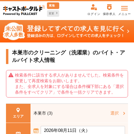
東海
変更
ログイン
保存求人
メニュー
本巣市のクリーニング（洗濯業）の
バイト・ア
ルバイト求人情報
検索条件に該当する求人がありませんでした。検索条件を
変更して再度検索をお願いします。
また、全求人を対象にする場合は条件欄下部にある「選択
条件をすべてクリア」で条件を一括クリアできます。
本巣市 (3)
選択
エリア