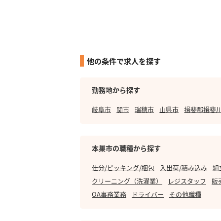
他の条件で求人を探す
勤務地から探す
岐阜市
関市
瑞穂市
山県市
揖斐郡揖斐
本巣市の職種から探す
仕分/ピッキング/梱包
入出荷/積み込み
組
クリーニング（洗濯業）
レジスタッフ
販
OA事務業務
ドライバー
その他職種