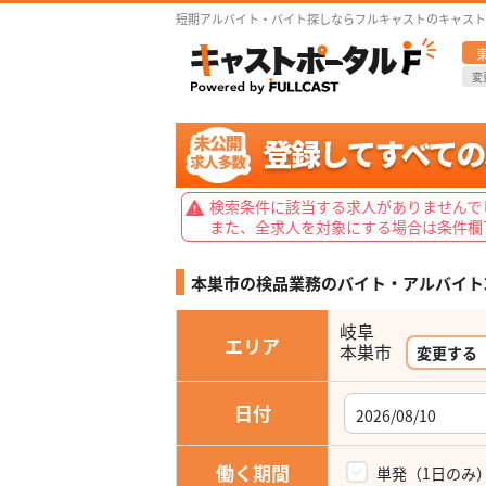
短期アルバイト・バイト探しならフルキャストのキャスト
変
検索条件に該当する求人がありませんで
また、全求人を対象にする場合は条件欄
本巣市の検品業務の
バイト・アルバイト
岐阜
エリア
本巣市
変更する
日付
働く期間
単発（1日のみ