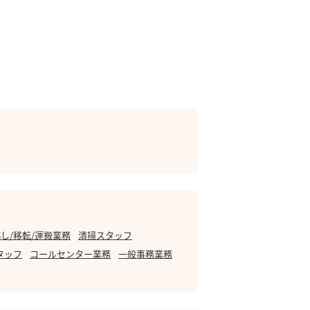
し/移転/運搬業務
清掃スタッフ
タッフ
コールセンター業務
一般事務業務