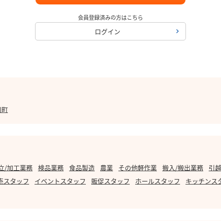
会員登録済みの方はこちら
ログイン
川町
立/加工業務
検品業務
食品製造
農業
その他軽作業
搬入/搬出業務
引越
売スタッフ
イベントスタッフ
販促スタッフ
ホールスタッフ
キッチンス