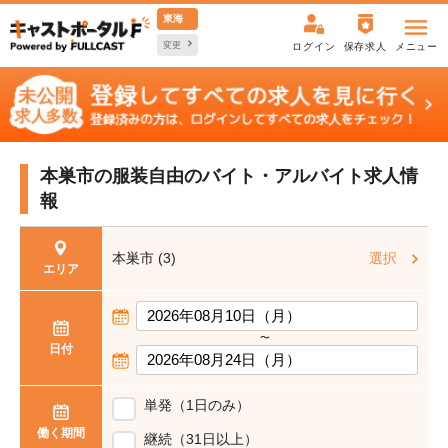
東海
変更
ログイン
保存求人
メニュー
本巣市の服装自由の
バイト・アルバイト求人情
報
本巣市 (3)
選択
エリア
〜
日付
単発（1日のみ）
働く期間
継続（31日以上）