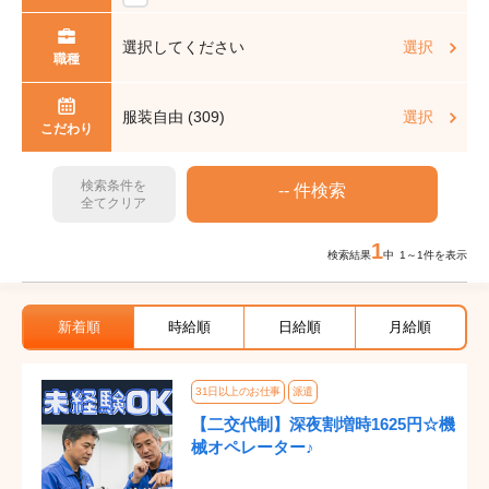
選択してください
選択
職種
服装自由 (309)
選択
こだわり
検索条件を
全てクリア
1
検索結果
中 1～1件を表示
新着順
時給順
日給順
月給順
31日以上のお仕事
派遣
【二交代制】深夜割増時1625円☆機
械オペレーター♪