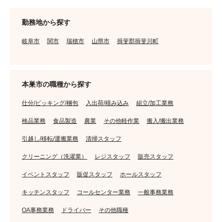
勤務地から探す
岐阜市
関市
瑞穂市
山県市
揖斐郡揖斐川町
本巣市の職種から探す
仕分/ピッキング/梱包
入出荷/積み込み
組立/加工業務
検品業務
食品製造
農業
その他軽作業
搬入/搬出業務
引越し/移転/運搬業務
清掃スタッフ
クリーニング（洗濯業）
レジスタッフ
販売スタッフ
イベントスタッフ
販促スタッフ
ホールスタッフ
キッチンスタッフ
コールセンター業務
一般事務業務
OA事務業務
ドライバー
その他職種