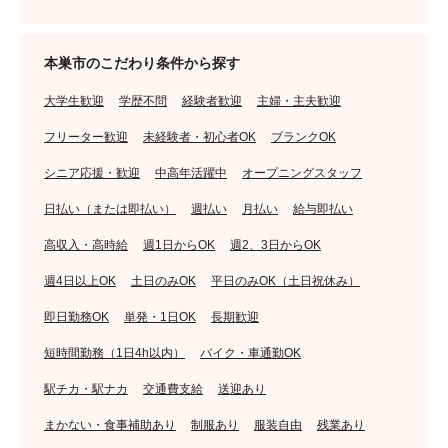
本巣市のこだわり条件から探す
大学生歓迎
学歴不問
経験者歓迎
主婦・主夫歓迎
フリーター歓迎
未経験者・初心者OK
ブランクOK
シニア応援・歓迎
中高年活躍中
オープニングスタッフ
日払い（または即払い）
週払い
月払い
給与即払い
高収入・高時給
週1日からOK
週2、3日からOK
週4日以上OK
土日のみOK
平日のみOK（土日祝休み）
即日勤務OK
単発・1日OK
長期歓迎
短時間勤務（1日4h以内）
バイク・車通勤OK
駅チカ・駅ナカ
交通費支給
送迎あり
まかない・食事補助あり
制服あり
服装自由
残業あり