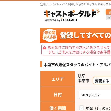
短期アルバイト・バイト探しならフルキャストのキャスト
変
検索条件に該当する求人がありませんで
また、全求人を対象にする場合は条件欄
本巣市の販促スタッフの
バイト・アルバ
岐阜
エリア
本巣市
変更する
日付
働く期間
単発（1日のみ