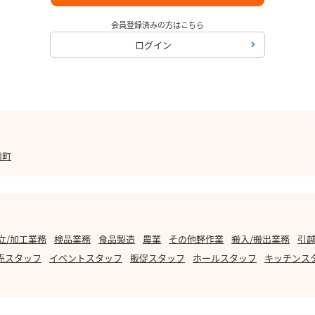
会員登録済みの方はこちら
ログイン
川町
立/加工業務
検品業務
食品製造
農業
その他軽作業
搬入/搬出業務
引越
売スタッフ
イベントスタッフ
販促スタッフ
ホールスタッフ
キッチンス