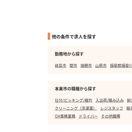
他の条件で求人を探す
勤務地から探す
岐阜市
関市
瑞穂市
山県市
揖斐郡揖斐
本巣市の職種から探す
仕分/ピッキング/梱包
入出荷/積み込み
組
クリーニング（洗濯業）
レジスタッフ
販
OA事務業務
ドライバー
その他職種