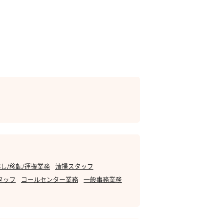
し/移転/運搬業務
清掃スタッフ
タッフ
コールセンター業務
一般事務業務