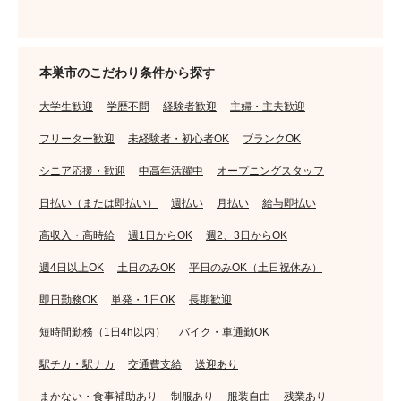
本巣市のこだわり条件から探す
大学生歓迎
学歴不問
経験者歓迎
主婦・主夫歓迎
フリーター歓迎
未経験者・初心者OK
ブランクOK
シニア応援・歓迎
中高年活躍中
オープニングスタッフ
日払い（または即払い）
週払い
月払い
給与即払い
高収入・高時給
週1日からOK
週2、3日からOK
週4日以上OK
土日のみOK
平日のみOK（土日祝休み）
即日勤務OK
単発・1日OK
長期歓迎
短時間勤務（1日4h以内）
バイク・車通勤OK
駅チカ・駅ナカ
交通費支給
送迎あり
まかない・食事補助あり
制服あり
服装自由
残業あり