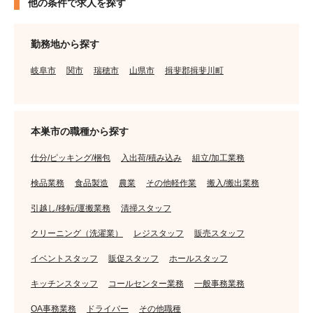
他の条件で求人を探す
勤務地から探す
岐阜市
関市
瑞穂市
山県市
揖斐郡揖斐川町
本巣市の職種から探す
仕分/ピッキング/梱包
入出荷/積み込み
組立/加工業務
検品業務
食品製造
農業
その他軽作業
搬入/搬出業務
引越し/移転/運搬業務
清掃スタッフ
クリーニング（洗濯業）
レジスタッフ
販売スタッフ
イベントスタッフ
販促スタッフ
ホールスタッフ
キッチンスタッフ
コールセンター業務
一般事務業務
OA事務業務
ドライバー
その他職種