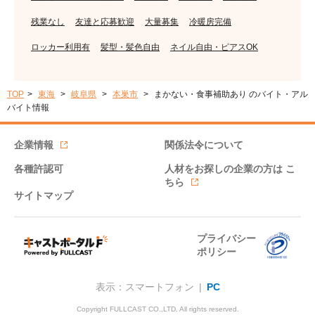
残業なし
友達と応募歓迎
大量募集
冷暖房完備
ロッカー利用有
髪型・髪色自由
ネイル自由・ピアスOK
TOP
東海
岐阜県
本巣市
まかない・食事補助あり のバイト・アル
バイト情報
企業情報
関係法令について
各種許認可
人材をお探しの企業の方は
こ
ちら
サイトマップ
プライバシー
ポリシー
表示：スマートフォン |
PC
Copyright FULLCAST CO.,LTD. All rights reserved.