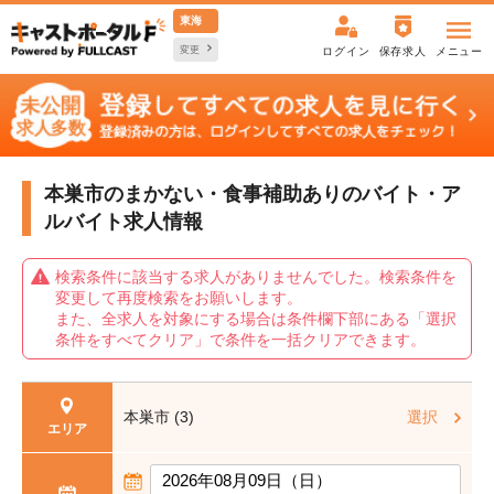
東海
変更
ログイン
保存求人
メニュー
本巣市のまかない・食事補助ありの
バイト・ア
ルバイト求人情報
検索条件に該当する求人がありませんでした。検索条件を
変更して再度検索をお願いします。
また、全求人を対象にする場合は条件欄下部にある「選択
条件をすべてクリア」で条件を一括クリアできます。
本巣市 (3)
選択
エリア