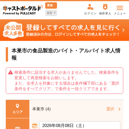
東海
変更
ログイン
保存求人
メニュー
本巣市の食品製造の
バイト・アルバイト求人情
報
検索条件に該当する求人がありませんでした。検索条件を
変更して再度検索をお願いします。
また、全求人を対象にする場合は条件欄下部にある「選択
条件をすべてクリア」で条件を一括クリアできます。
本巣市 (4)
選択
エリア