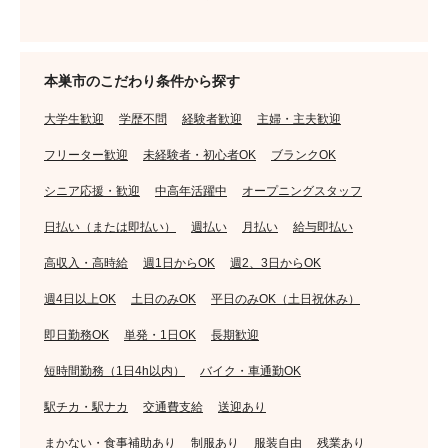
本巣市のこだわり条件から探す
大学生歓迎
学歴不問
経験者歓迎
主婦・主夫歓迎
フリーター歓迎
未経験者・初心者OK
ブランクOK
シニア応援・歓迎
中高年活躍中
オープニングスタッフ
日払い（または即払い）
週払い
月払い
給与即払い
高収入・高時給
週1日からOK
週2、3日からOK
週4日以上OK
土日のみOK
平日のみOK（土日祝休み）
即日勤務OK
単発・1日OK
長期歓迎
短時間勤務（1日4h以内）
バイク・車通勤OK
駅チカ・駅ナカ
交通費支給
送迎あり
まかない・食事補助あり
制服あり
服装自由
残業あり