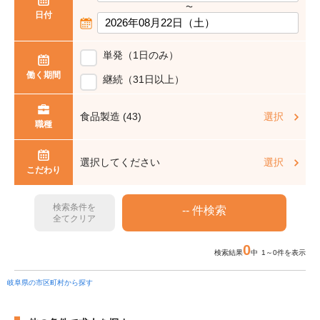
〜
日付
単発（1日のみ）
働く期間
継続（31日以上）
食品製造 (43)
選択
職種
選択してください
選択
こだわり
検索条件を
全てクリア
0
検索結果
中 1～0件を表示
岐阜県の市区町村から探す