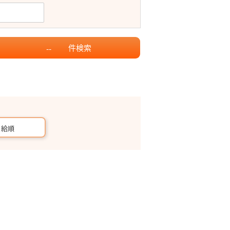
件
検索
--
月給順