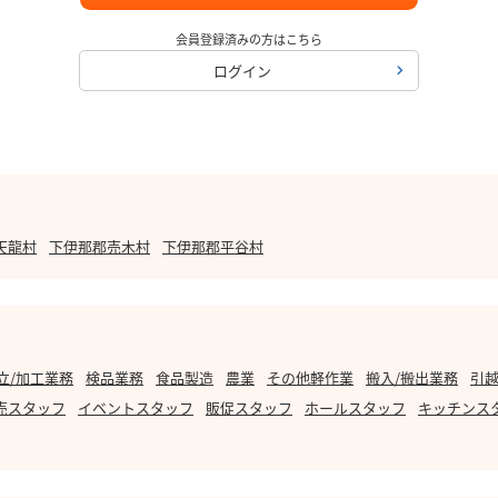
会員登録済みの方はこちら
ログイン
天龍村
下伊那郡売木村
下伊那郡平谷村
立/加工業務
検品業務
食品製造
農業
その他軽作業
搬入/搬出業務
引越
売スタッフ
イベントスタッフ
販促スタッフ
ホールスタッフ
キッチンス