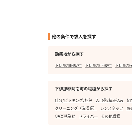
他の条件で求人を探す
勤務地から探す
下伊那郡阿智村
下伊那郡下條村
下伊那郡
下伊那郡阿南町の職種から探す
仕分/ピッキング/梱包
入出荷/積み込み
組
クリーニング（洗濯業）
レジスタッフ
販
OA事務業務
ドライバー
その他職種