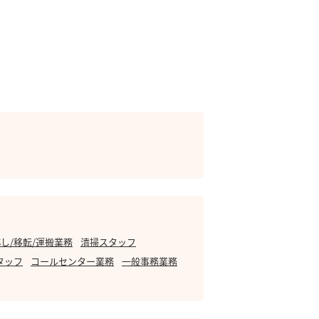
し/移転/運搬業務
清掃スタッフ
タッフ
コールセンター業務
一般事務業務