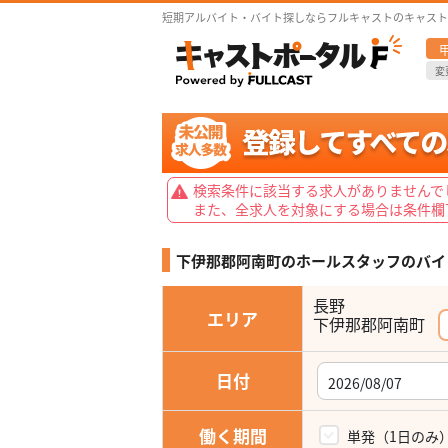
短期アルバイト・バイト探しならフルキャストのキャスト
変
検索条件に該当する求人がありませんで
また、全求人を対象にする場合は条件欄
下伊那郡阿南町のホールスタッフの
バイ
長野
エリア
下伊那郡阿南町
日付
働く期間
単発（1日のみ