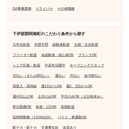
OA事務業務
ドライバー
その他職種
下伊那郡阿南町のこだわり条件から探す
大学生歓迎
学歴不問
経験者歓迎
主婦・主夫歓迎
フリーター歓迎
未経験者・初心者OK
ブランクOK
シニア応援・歓迎
中高年活躍中
オープニングスタッフ
日払い（または即払い）
週払い
月払い
給与即払い
高収入・高時給
週1日からOK
週2、3日からOK
週4日以上OK
土日のみOK
平日のみOK（土日祝休み）
即日勤務OK
単発・1日OK
長期歓迎
短時間勤務（1日4h以内）
バイク・車通勤OK
駅チカ・駅ナカ
交通費支給
送迎あり