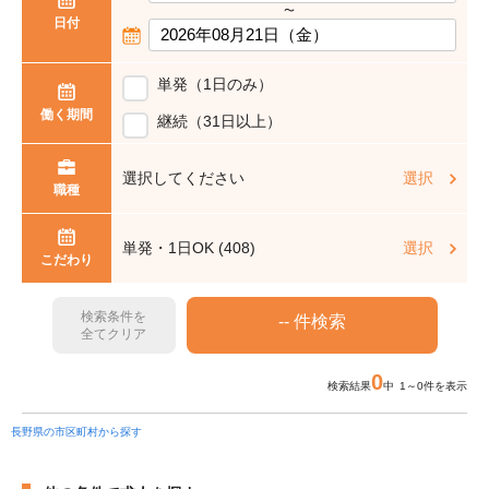
〜
日付
単発（1日のみ）
働く期間
継続（31日以上）
選択してください
選択
職種
単発・1日OK (408)
選択
こだわり
検索条件を
全てクリア
0
検索結果
中 1～0件を表示
長野県の市区町村から探す