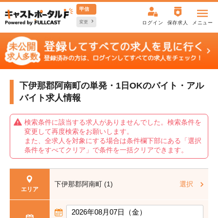
甲信
変更
ログイン
保存求人
メニュー
下伊那郡阿南町の単発・1日OKの
バイト・アル
バイト求人情報
検索条件に該当する求人がありませんでした。検索条件を
変更して再度検索をお願いします。
また、全求人を対象にする場合は条件欄下部にある「選択
条件をすべてクリア」で条件を一括クリアできます。
下伊那郡阿南町 (1)
選択
エリア