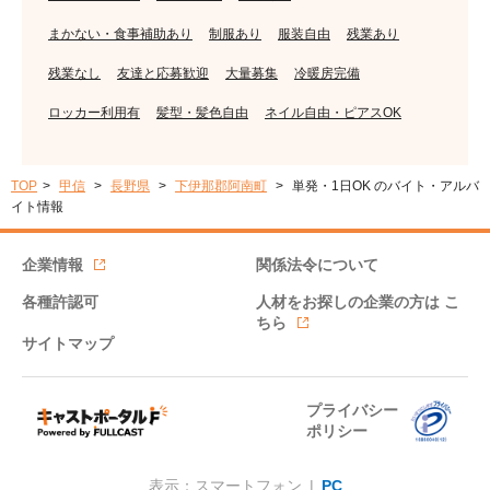
まかない・食事補助あり
制服あり
服装自由
残業あり
残業なし
友達と応募歓迎
大量募集
冷暖房完備
ロッカー利用有
髪型・髪色自由
ネイル自由・ピアスOK
TOP
甲信
長野県
下伊那郡阿南町
単発・1日OK のバイト・アルバ
イト情報
企業情報
関係法令について
各種許認可
人材をお探しの企業の方は
こ
ちら
サイトマップ
プライバシー
ポリシー
表示：スマートフォン |
PC