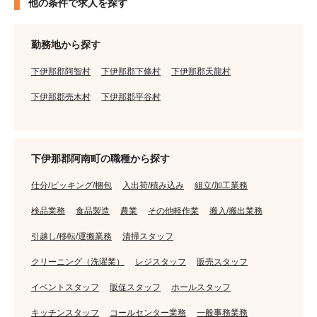
他の条件で求人を探す
勤務地から探す
下伊那郡阿智村
下伊那郡下條村
下伊那郡天龍村
下伊那郡売木村
下伊那郡平谷村
下伊那郡阿南町の職種から探す
仕分/ピッキング/梱包
入出荷/積み込み
組立/加工業務
検品業務
食品製造
農業
その他軽作業
搬入/搬出業務
引越し/移転/運搬業務
清掃スタッフ
クリーニング（洗濯業）
レジスタッフ
販売スタッフ
イベントスタッフ
販促スタッフ
ホールスタッフ
キッチンスタッフ
コールセンター業務
一般事務業務