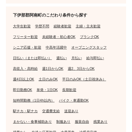
下伊那郡阿南町のこだわり条件から探す
大学生歓迎
学歴不問
経験者歓迎
主婦・主夫歓迎
フリーター歓迎
未経験者・初心者OK
ブランクOK
シニア応援・歓迎
中高年活躍中
オープニングスタッフ
日払い（または即払い）
週払い
月払い
給与即払い
高収入・高時給
週1日からOK
週2、3日からOK
週4日以上OK
土日のみOK
平日のみOK（土日祝休み）
即日勤務OK
単発・1日OK
長期歓迎
短時間勤務（1日4h以内）
バイク・車通勤OK
駅チカ・駅ナカ
交通費支給
送迎あり
まかない・食事補助あり
制服あり
服装自由
残業あり