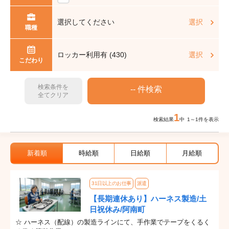
選択してください
選択
職種
ロッカー利用有 (430)
選択
こだわり
検索条件を
全てクリア
1
検索結果
中 1～1件を表示
新着順
時給順
日給順
月給順
31日以上のお仕事
派遣
【長期連休あり】ハーネス製造/土
日祝休み/阿南町
☆ ハーネス（配線）の製造ラインにて、手作業でテープをくるく