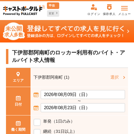
甲信
変更
ログイン
保存求人
メニュー
下伊那郡阿南町のロッカー利用有の
バイト・ア
ルバイト求人情報
下伊那郡阿南町 (1)
選択
エリア
〜
日付
単発（1日のみ）
働く期間
継続（31日以上）