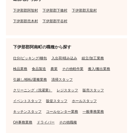
下伊那郡阿智村
下伊那郡下條村
下伊那郡天龍村
下伊那郡売木村
下伊那郡平谷村
下伊那郡阿南町の職種から探す
仕分/ピッキング/梱包
入出荷/積み込み
組立/加工業務
検品業務
食品製造
農業
その他軽作業
搬入/搬出業務
引越し/移転/運搬業務
清掃スタッフ
クリーニング（洗濯業）
レジスタッフ
販売スタッフ
イベントスタッフ
販促スタッフ
ホールスタッフ
キッチンスタッフ
コールセンター業務
一般事務業務
OA事務業務
ドライバー
その他職種