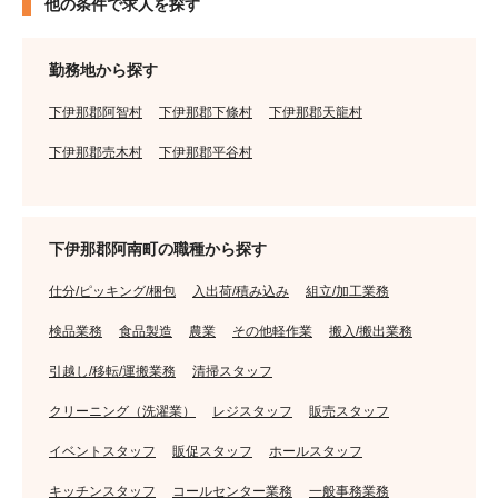
他の条件で求人を探す
勤務地から探す
下伊那郡阿智村
下伊那郡下條村
下伊那郡天龍村
下伊那郡売木村
下伊那郡平谷村
下伊那郡阿南町の職種から探す
仕分/ピッキング/梱包
入出荷/積み込み
組立/加工業務
検品業務
食品製造
農業
その他軽作業
搬入/搬出業務
引越し/移転/運搬業務
清掃スタッフ
クリーニング（洗濯業）
レジスタッフ
販売スタッフ
イベントスタッフ
販促スタッフ
ホールスタッフ
キッチンスタッフ
コールセンター業務
一般事務業務