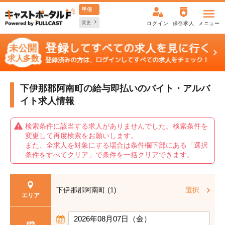
甲信
変更
ログイン
保存求人
メニュー
下伊那郡阿南町の給与即払いの
バイト・アルバ
イト求人情報
検索条件に該当する求人がありませんでした。検索条件を
変更して再度検索をお願いします。
また、全求人を対象にする場合は条件欄下部にある「選択
条件をすべてクリア」で条件を一括クリアできます。
下伊那郡阿南町 (1)
選択
エリア