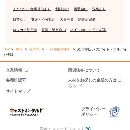
まかない・食事補助あり
制服あり
服装自由
残業あり
残業なし
友達と応募歓迎
大量募集
冷暖房完備
ロッカー利用有
髪型・髪色自由
ネイル自由・ピアスOK
TOP
甲信
長野県
下伊那郡阿南町
給与即払い のバイト・アルバイ
ト情報
企業情報
関係法令について
各種許認可
人材をお探しの企業の方は
こ
ちら
サイトマップ
プライバシー
ポリシー
表示：スマートフォン |
PC