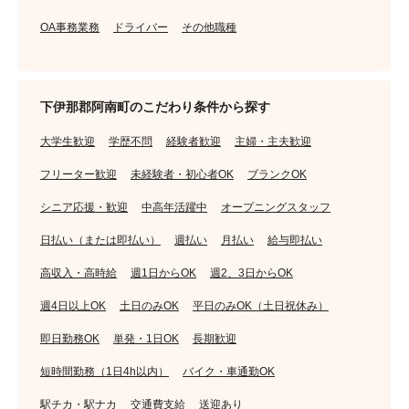
OA事務業務
ドライバー
その他職種
下伊那郡阿南町のこだわり条件から探す
大学生歓迎
学歴不問
経験者歓迎
主婦・主夫歓迎
フリーター歓迎
未経験者・初心者OK
ブランクOK
シニア応援・歓迎
中高年活躍中
オープニングスタッフ
日払い（または即払い）
週払い
月払い
給与即払い
高収入・高時給
週1日からOK
週2、3日からOK
週4日以上OK
土日のみOK
平日のみOK（土日祝休み）
即日勤務OK
単発・1日OK
長期歓迎
短時間勤務（1日4h以内）
バイク・車通勤OK
駅チカ・駅ナカ
交通費支給
送迎あり