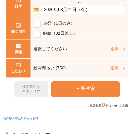
〜
日付
単発（1日のみ）
働く期間
継続（31日以上）
選択してください
選択
職種
給与即払い (750)
選択
こだわり
検索条件を
全てクリア
0
検索結果
中 1～0件を表示
長野県の市区町村から探す