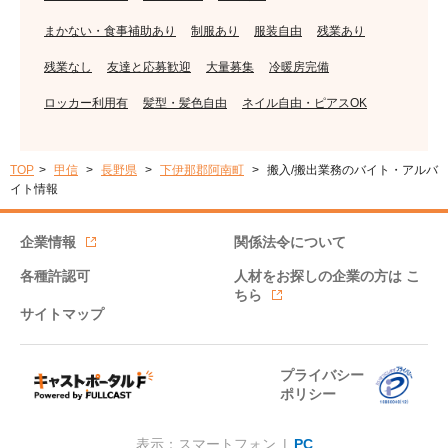
まかない・食事補助あり
制服あり
服装自由
残業あり
残業なし
友達と応募歓迎
大量募集
冷暖房完備
ロッカー利用有
髪型・髪色自由
ネイル自由・ピアスOK
TOP
甲信
長野県
下伊那郡阿南町
搬入/搬出業務のバイト・アルバ
イト情報
企業情報
関係法令について
各種許認可
人材をお探しの企業の方は
こ
ちら
サイトマップ
プライバシー
ポリシー
表示：スマートフォン |
PC