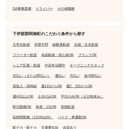
OA事務業務
ドライバー
その他職種
下伊那郡阿南町のこだわり条件から探す
大学生歓迎
学歴不問
経験者歓迎
主婦・主夫歓迎
フリーター歓迎
未経験者・初心者OK
ブランクOK
シニア応援・歓迎
中高年活躍中
オープニングスタッフ
日払い（または即払い）
週払い
月払い
給与即払い
高収入・高時給
週1日からOK
週2、3日からOK
週4日以上OK
土日のみOK
平日のみOK（土日祝休み）
即日勤務OK
単発・1日OK
長期歓迎
短時間勤務（1日4h以内）
バイク・車通勤OK
駅チカ・駅ナカ
交通費支給
送迎あり