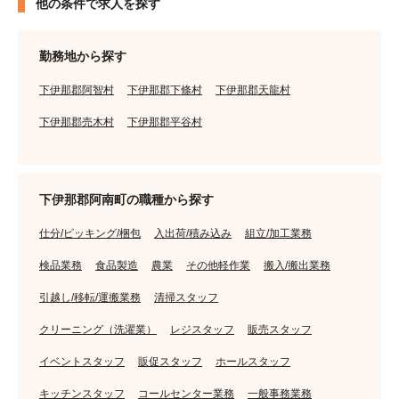
他の条件で求人を探す
勤務地から探す
下伊那郡阿智村
下伊那郡下條村
下伊那郡天龍村
下伊那郡売木村
下伊那郡平谷村
下伊那郡阿南町の職種から探す
仕分/ピッキング/梱包
入出荷/積み込み
組立/加工業務
検品業務
食品製造
農業
その他軽作業
搬入/搬出業務
引越し/移転/運搬業務
清掃スタッフ
クリーニング（洗濯業）
レジスタッフ
販売スタッフ
イベントスタッフ
販促スタッフ
ホールスタッフ
キッチンスタッフ
コールセンター業務
一般事務業務