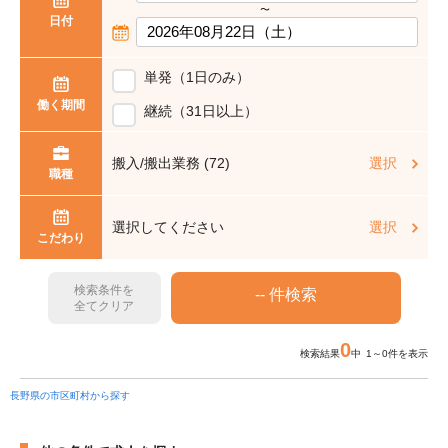
〜
日付
単発（1日のみ）
働く期間
継続（31日以上）
搬入/搬出業務 (72)
選択
職種
選択してください
選択
こだわり
検索条件を
全てクリア
0
検索結果
中 1～0件を表示
長野県の市区町村から探す