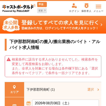
甲信
変更
ログイン
保存求人
メニュー
下伊那郡阿南町の搬入/搬出業務の
バイト・アル
バイト求人情報
検索条件に該当する求人がありませんでした。検索条件を
変更して再度検索をお願いします。
また、全求人を対象にする場合は条件欄下部にある「選択
条件をすべてクリア」で条件を一括クリアできます。
下伊那郡阿南町 (1)
選択
エリア