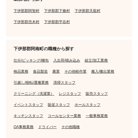
下伊那郡阿智村
下伊那郡下條村
下伊那郡天龍村
下伊那郡売木村
下伊那郡平谷村
下伊那郡阿南町の職種から探す
仕分/ピッキング/梱包
入出荷/積み込み
組立/加工業務
検品業務
食品製造
農業
その他軽作業
搬入/搬出業務
引越し/移転/運搬業務
清掃スタッフ
クリーニング（洗濯業）
レジスタッフ
販売スタッフ
イベントスタッフ
販促スタッフ
ホールスタッフ
キッチンスタッフ
コールセンター業務
一般事務業務
OA事務業務
ドライバー
その他職種