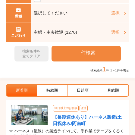
選択してください
選択
職種
主婦・主夫歓迎 (1270)
選択
こだわり
検索条件を
全てクリア
1
検索結果
中 1～1件を表示
新着順
時給順
日給順
月給順
31日以上のお仕事
派遣
【長期連休あり】ハーネス製造/土
日祝休み/阿南町
☆ ハーネス（配線）の製造ラインにて、手作業でテープをくるく