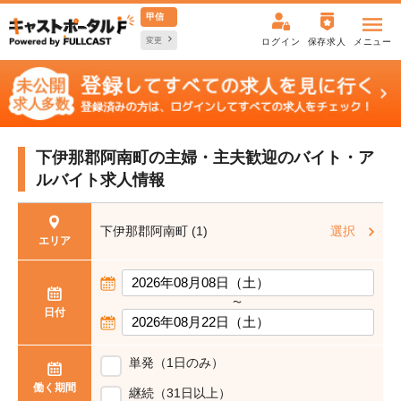
甲信
変更
ログイン
保存求人
メニュー
下伊那郡阿南町の主婦・主夫歓迎の
バイト・ア
ルバイト求人情報
下伊那郡阿南町 (1)
選択
エリア
〜
日付
単発（1日のみ）
働く期間
継続（31日以上）