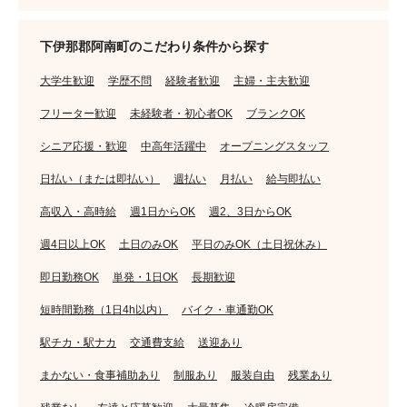
下伊那郡阿南町のこだわり条件から探す
大学生歓迎
学歴不問
経験者歓迎
主婦・主夫歓迎
フリーター歓迎
未経験者・初心者OK
ブランクOK
シニア応援・歓迎
中高年活躍中
オープニングスタッフ
日払い（または即払い）
週払い
月払い
給与即払い
高収入・高時給
週1日からOK
週2、3日からOK
週4日以上OK
土日のみOK
平日のみOK（土日祝休み）
即日勤務OK
単発・1日OK
長期歓迎
短時間勤務（1日4h以内）
バイク・車通勤OK
駅チカ・駅ナカ
交通費支給
送迎あり
まかない・食事補助あり
制服あり
服装自由
残業あり