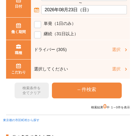
〜
日付
単発（1日のみ）
働く期間
継続（31日以上）
ドライバー (305)
選択
職種
選択してください
選択
こだわり
検索条件を
全てクリア
0
検索結果
中 1～0件を表示
東京都の市区町村から探す