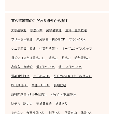
東久留米市のこだわり条件から探す
大学生歓迎
学歴不問
経験者歓迎
主婦・主夫歓迎
フリーター歓迎
未経験者・初心者OK
ブランクOK
シニア応援・歓迎
中高年活躍中
オープニングスタッフ
日払い（または即払い）
週払い
月払い
給与即払い
高収入・高時給
週1日からOK
週2、3日からOK
週4日以上OK
土日のみOK
平日のみOK（土日祝休み）
即日勤務OK
単発・1日OK
長期歓迎
短時間勤務（1日4h以内）
バイク・車通勤OK
駅チカ・駅ナカ
交通費支給
送迎あり
まかない・食事補助あり
制服あり
服装自由
残業あり