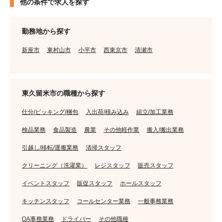
他の条件で求人を探す
勤務地から探す
新座市
東村山市
小平市
西東京市
清瀬市
東久留米市の職種から探す
仕分/ピッキング/梱包
入出荷/積み込み
組立/加工業務
検品業務
食品製造
農業
その他軽作業
搬入/搬出業務
引越し/移転/運搬業務
清掃スタッフ
クリーニング（洗濯業）
レジスタッフ
販売スタッフ
イベントスタッフ
販促スタッフ
ホールスタッフ
キッチンスタッフ
コールセンター業務
一般事務業務
OA事務業務
ドライバー
その他職種