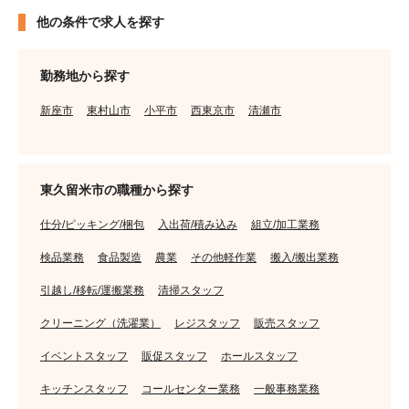
他の条件で求人を探す
勤務地から探す
新座市
東村山市
小平市
西東京市
清瀬市
東久留米市の職種から探す
仕分/ピッキング/梱包
入出荷/積み込み
組立/加工業務
検品業務
食品製造
農業
その他軽作業
搬入/搬出業務
引越し/移転/運搬業務
清掃スタッフ
クリーニング（洗濯業）
レジスタッフ
販売スタッフ
イベントスタッフ
販促スタッフ
ホールスタッフ
キッチンスタッフ
コールセンター業務
一般事務業務