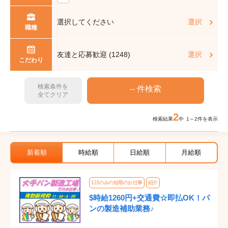
選択してください
選択
職種
友達と応募歓迎 (1248)
選択
こだわり
検索条件を
全てクリア
2
検索結果
中 1～2件を表示
新着順
時給順
日給順
月給順
1日のみの短期のお仕事
紹介
$時給1260円+交通費☆即払OK！パ
ンの製造補助業務♪