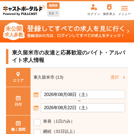
南関東
変更
ログイン
保存求人
メニュー
東久留米市の友達と応募歓迎の
バイト・アルバ
イト求人情報
東久留米市 (13)
選択
エリア
〜
日付
単発（1日のみ）
働く期間
継続（31日以上）