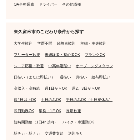
OA事務業務
ドライバー
その他職種
東久留米市のこだわり条件から探す
大学生歓迎
学歴不問
経験者歓迎
主婦・主夫歓迎
フリーター歓迎
未経験者・初心者OK
ブランクOK
シニア応援・歓迎
中高年活躍中
オープニングスタッフ
日払い（または即払い）
週払い
月払い
給与即払い
高収入・高時給
週1日からOK
週2、3日からOK
週4日以上OK
土日のみOK
平日のみOK（土日祝休み）
即日勤務OK
単発・1日OK
長期歓迎
短時間勤務（1日4h以内）
バイク・車通勤OK
駅チカ・駅ナカ
交通費支給
送迎あり