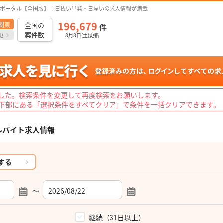
ポータル【全国版】！日払い単発・日雇いの求人情報が満載
196,679
関東
全国の
件
案件数
更
8月8日(土)更新
した。検索条件を変更して再度検索をお願いします。
下部にある「選択条件をすべてクリア」で条件を一括クリアできます。
ルバイト求人情報
する
～
）
継続（31日以上）