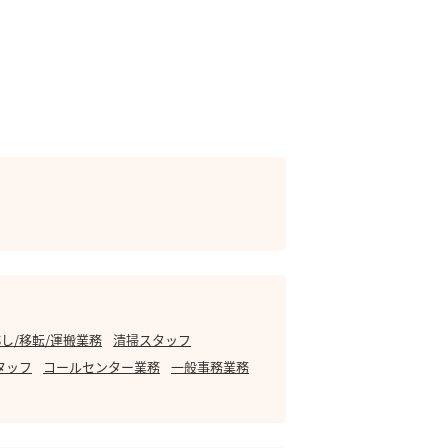
し/移転/運搬業務
清掃スタッフ
タッフ
コールセンター業務
一般事務業務