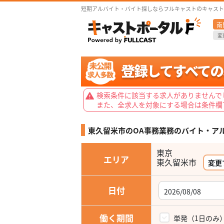
短期アルバイト・バイト探しならフルキャストのキャスト
南
変
検索条件に該当する求人がありませんで
また、全求人を対象にする場合は条件欄
東久留米市のOA事務業務の
バイト・ア
東京
エリア
変更
日付
働く期間
単発（1日のみ