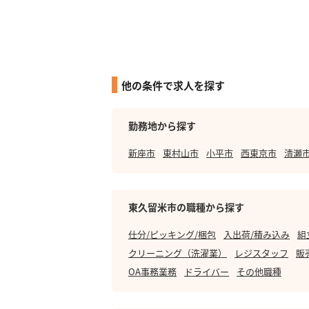
他の条件で求人を探す
勤務地から探す
新座市
東村山市
小平市
西東京市
清瀬
東久留米市の職種から探す
仕分/ピッキング/梱包
入出荷/積み込み
組
クリーニング（洗濯業）
レジスタッフ
販
OA事務業務
ドライバー
その他職種