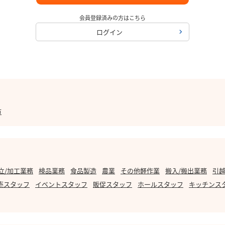
会員登録済みの方はこちら
ログイン
市
立/加工業務
検品業務
食品製造
農業
その他軽作業
搬入/搬出業務
引越
売スタッフ
イベントスタッフ
販促スタッフ
ホールスタッフ
キッチンス