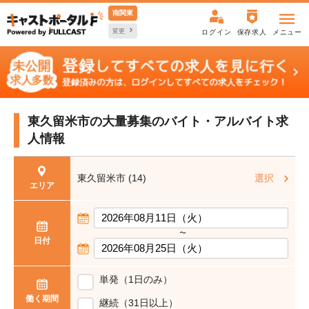
南関東
変更
ログイン
保存求人
メニュー
東久留米市の大量募集の
バイト・アルバイト求
人情報
東久留米市 (14)
選択
エリア
〜
日付
単発（1日のみ）
働く期間
継続（31日以上）