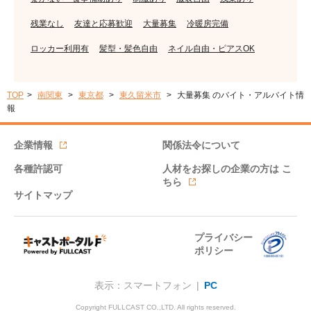
残業なし
友達と応募歓迎
大量募集
冷暖房完備
ロッカー利用有
髪型・髪色自由
ネイル自由・ピアスOK
TOP
南関東
東京都
東久留米市
大量募集 のバイト・アルバイト情
報
企業情報
関係法令について
各種許認可
人材をお探しの企業の方は
こ
ちら
サイトマップ
プライバシー
ポリシー
表示：スマートフォン |
PC
Copyright FULLCAST CO.,LTD. All rights reserved.