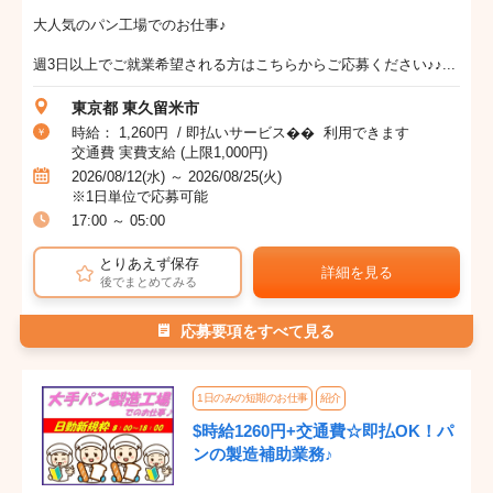
大人気のパン工場でのお仕事♪
週3日以上でご就業希望される方はこちらからご応募ください♪♪...
東京都 東久留米市
時給： 1,260円 / 即払いサービス�� 利用できます
交通費 実費支給 (上限1,000円)
2026/08/12(水) ～ 2026/08/25(火)
※1日単位で応募可能
17:00 ～ 05:00
とりあえず保存
詳細を見る
後でまとめてみる
応募要項をすべて見る
1日のみの短期のお仕事
紹介
$時給1260円+交通費☆即払OK！パ
ンの製造補助業務♪