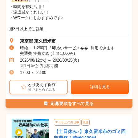
・時間を有効活用！
・達成感がうれしい！
・Wワークにもおすすめです♪
週3日以上でご就業...
東京都 東久留米市
時給： 1,260円 / 即払いサービス�� 利用できます
交通費 実費支給 (上限1,000円)
2026/08/12(水) ～ 2026/08/25(火)
※1日単位で応募可能
17:00 ～ 23:00
とりあえず保存
詳細を見る
後でまとめてみる
応募要項をすべて見る
31日以上のお仕事
派遣
【土日休み♪】東久留米市のゴミ回
収業務！時給1400円