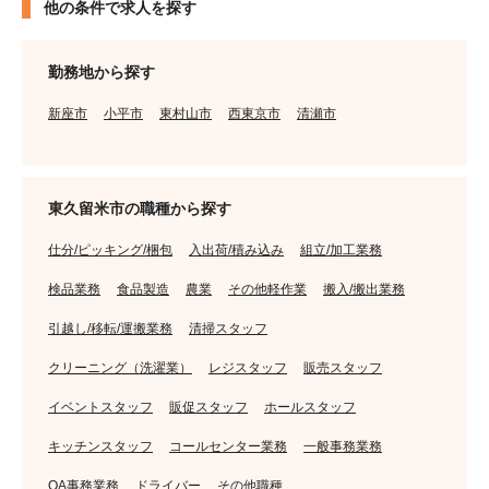
他の条件で求人を探す
勤務地から探す
新座市
小平市
東村山市
西東京市
清瀬市
東久留米市の職種から探す
仕分/ピッキング/梱包
入出荷/積み込み
組立/加工業務
検品業務
食品製造
農業
その他軽作業
搬入/搬出業務
引越し/移転/運搬業務
清掃スタッフ
クリーニング（洗濯業）
レジスタッフ
販売スタッフ
イベントスタッフ
販促スタッフ
ホールスタッフ
キッチンスタッフ
コールセンター業務
一般事務業務
OA事務業務
ドライバー
その他職種