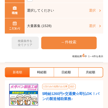
選択してください
選択
職種
大量募集 (1528)
選択
こだわり
検索条件を
全てクリア
4
検索結果
中 1～4件を表示
新着順
時給順
日給順
月給順
1日のみの短期のお仕事
紹介
$時給1260円+交通費☆即払OK！パ
ンの製造補助業務♪