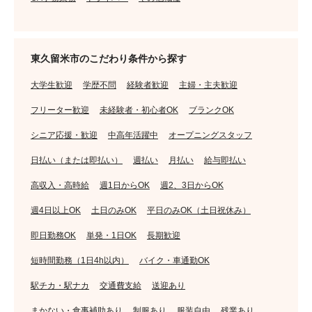
東久留米市のこだわり条件から探す
大学生歓迎
学歴不問
経験者歓迎
主婦・主夫歓迎
フリーター歓迎
未経験者・初心者OK
ブランクOK
シニア応援・歓迎
中高年活躍中
オープニングスタッフ
日払い（または即払い）
週払い
月払い
給与即払い
高収入・高時給
週1日からOK
週2、3日からOK
週4日以上OK
土日のみOK
平日のみOK（土日祝休み）
即日勤務OK
単発・1日OK
長期歓迎
短時間勤務（1日4h以内）
バイク・車通勤OK
駅チカ・駅ナカ
交通費支給
送迎あり
まかない・食事補助あり
制服あり
服装自由
残業あり