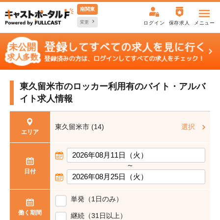
南関東
変更
ログイン
保存求人
メニュー
東久留米市のロッカー利用有の
バイト・アルバ
イト求人情報
東久留米市 (14)
選択
エリア
〜
日付
単発（1日のみ）
働く期間
継続（31日以上）