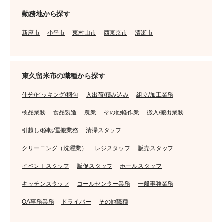
勤務地から探す
新座市
小平市
東村山市
西東京市
清瀬市
東久留米市の職種から探す
仕分/ピッキング/梱包
入出荷/積み込み
組立/加工業務
検品業務
食品製造
農業
その他軽作業
搬入/搬出業務
引越し/移転/運搬業務
清掃スタッフ
クリーニング（洗濯業）
レジスタッフ
販売スタッフ
イベントスタッフ
販促スタッフ
ホールスタッフ
キッチンスタッフ
コールセンター業務
一般事務業務
OA事務業務
ドライバー
その他職種