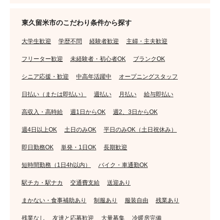
東久留米市のこだわり条件から探す
大学生歓迎
学歴不問
経験者歓迎
主婦・主夫歓迎
フリーター歓迎
未経験者・初心者OK
ブランクOK
シニア応援・歓迎
中高年活躍中
オープニングスタッフ
日払い（または即払い）
週払い
月払い
給与即払い
高収入・高時給
週1日からOK
週2、3日からOK
週4日以上OK
土日のみOK
平日のみOK（土日祝休み）
即日勤務OK
単発・1日OK
長期歓迎
短時間勤務（1日4h以内）
バイク・車通勤OK
駅チカ・駅ナカ
交通費支給
送迎あり
まかない・食事補助あり
制服あり
服装自由
残業あり
残業なし
友達と応募歓迎
大量募集
冷暖房完備