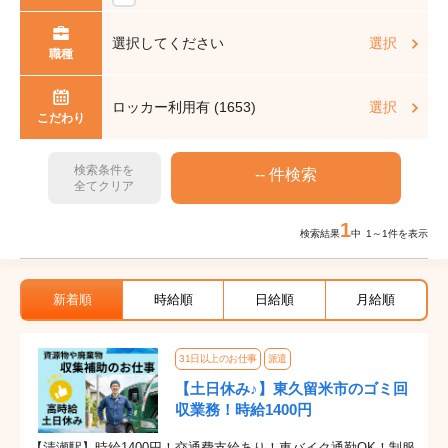
選択してください
選択
職種
ロッカー利用有 (1653)
選択
こだわり
検索条件を
全てクリア
1
検索結果
中 1～1件を表示
新着順
時給順
日給順
月給順
31日以上のお仕事
派遣
【土日休み♪】東久留米市のゴミ回
収業務！時給1400円
【清瀬駅】時給1400円！交通費支給あり！車バイク通勤OK！制服