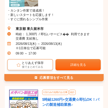
・カンタン作業で達成感！
・新しいスタートを応援します！
・すぐに慣れるシンプル作業
東京都 東久留米市
時給： 1,300円 / 即払いサービス�� 利用できます
交通費 支給無し
2026/08/13(木) ～ 2026/08/13(木)
※1日単位で応募可能
09:00 ～ 17:00
とりあえず保存
詳細を見る
後でまとめてみる
応募要項をすべて見る
1日のみの短期のお仕事
紹介
$時給1260円+交通費☆即払OK！パ
ンの製造補助業務♪