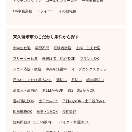
キッチンスタッフ
コールセンター業務
一般事務業務
OA事務業務
ドライバー
その他職種
東久留米市のこだわり条件から探す
大学生歓迎
学歴不問
経験者歓迎
主婦・主夫歓迎
フリーター歓迎
未経験者・初心者OK
ブランクOK
シニア応援・歓迎
中高年活躍中
オープニングスタッフ
日払い（または即払い）
週払い
月払い
給与即払い
高収入・高時給
週1日からOK
週2、3日からOK
週4日以上OK
土日のみOK
平日のみOK（土日祝休み）
即日勤務OK
単発・1日OK
長期歓迎
短時間勤務（1日4h以内）
バイク・車通勤OK