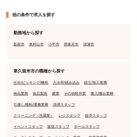
他の条件で求人を探す
勤務地から探す
新座市
東村山市
小平市
西東京市
清瀬市
東久留米市の職種から探す
仕分/ピッキング/梱包
入出荷/積み込み
組立/加工業務
検品業務
食品製造
農業
その他軽作業
搬入/搬出業務
引越し/移転/運搬業務
清掃スタッフ
クリーニング（洗濯業）
レジスタッフ
販売スタッフ
イベントスタッフ
販促スタッフ
ホールスタッフ