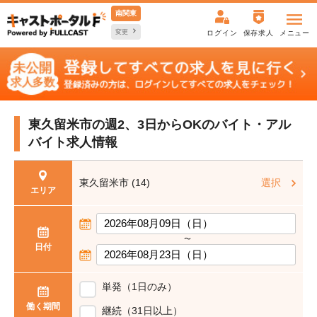
南関東
変更
ログイン
保存求人
メニュー
東久留米市の週2、3日からOKの
バイト・アル
バイト求人情報
東久留米市 (14)
選択
エリア
〜
日付
単発（1日のみ）
働く期間
継続（31日以上）