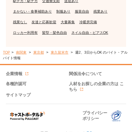
駅チカ・駅ナカ
交通費支給
送迎あり
まかない・食事補助あり
制服あり
服装自由
残業あり
残業なし
友達と応募歓迎
大量募集
冷暖房完備
ロッカー利用有
髪型・髪色自由
ネイル自由・ピアスOK
TOP
南関東
東京都
東久留米市
週2、3日からOK のバイト・アル
バイト情報
企業情報
関係法令について
各種許認可
人材をお探しの企業の方は
こ
ちら
サイトマップ
プライバシー
ポリシー