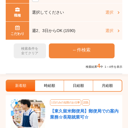
選択してください
選択
職種
週2、3日からOK (1590)
選択
こだわり
検索条件を
全てクリア
4
検索結果
中 1～4件を表示
新着順
時給順
日給順
月給順
1日のみの短期のお仕事
請負
【東久留米郵便局】郵便局での案内
業務☆長期就業可☆