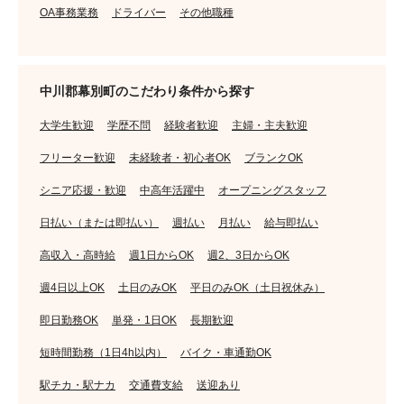
OA事務業務
ドライバー
その他職種
中川郡幕別町のこだわり条件から探す
大学生歓迎
学歴不問
経験者歓迎
主婦・主夫歓迎
フリーター歓迎
未経験者・初心者OK
ブランクOK
シニア応援・歓迎
中高年活躍中
オープニングスタッフ
日払い（または即払い）
週払い
月払い
給与即払い
高収入・高時給
週1日からOK
週2、3日からOK
週4日以上OK
土日のみOK
平日のみOK（土日祝休み）
即日勤務OK
単発・1日OK
長期歓迎
短時間勤務（1日4h以内）
バイク・車通勤OK
駅チカ・駅ナカ
交通費支給
送迎あり