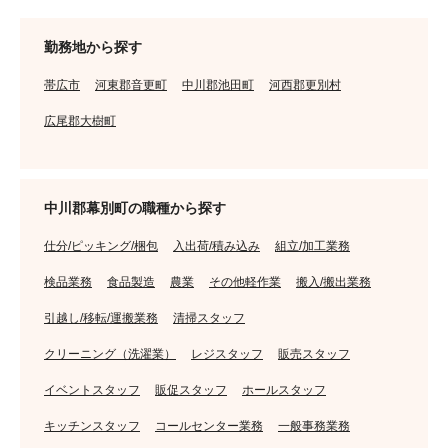
勤務地から探す
帯広市
河東郡音更町
中川郡池田町
河西郡更別村
広尾郡大樹町
中川郡幕別町の職種から探す
仕分/ピッキング/梱包
入出荷/積み込み
組立/加工業務
検品業務
食品製造
農業
その他軽作業
搬入/搬出業務
引越し/移転/運搬業務
清掃スタッフ
クリーニング（洗濯業）
レジスタッフ
販売スタッフ
イベントスタッフ
販促スタッフ
ホールスタッフ
キッチンスタッフ
コールセンター業務
一般事務業務