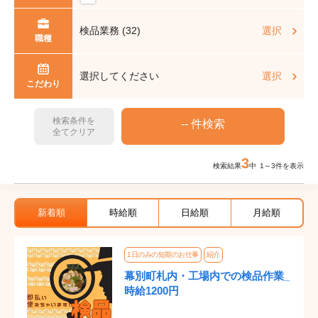
検品業務 (32)
選択
職種
選択してください
選択
こだわり
検索条件を
全てクリア
3
検索結果
中 1～3件を表示
新着順
時給順
日給順
月給順
1日のみの短期のお仕事
紹介
幕別町札内・工場内での検品作業_
時給1200円