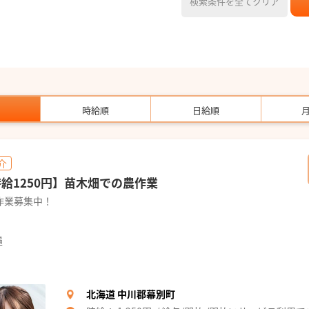
検索条件を全てクリア
時給順
日給順
介
時給1250円】苗木畑での農作業
作業募集中！
遇
北海道 中川郡幕別町