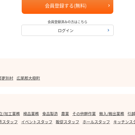
会員登録する(無料)
会員登録済みの方はこちら
ログイン
郡更別村
広尾郡大樹町
立/加工業務
検品業務
食品製造
農業
その他軽作業
搬入/搬出業務
引越
売スタッフ
イベントスタッフ
販促スタッフ
ホールスタッフ
キッチンス