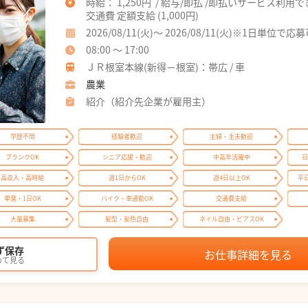
時給： 1,250円 / 給与/即払 /即払いサービス利用
交通費 定額支給 (1,000円)
2026/08/11(火)～ 2026/08/11(火)※1日単位で応
08:00 ～ 17:00
ＪＲ根室本線(新得－根室)：帯広 / 車
農業
紹介（紹介先企業が雇用主）
学歴不問
経験者歓迎
主婦・主夫歓迎
ブランクOK
シニア応援・歓迎
中高年活躍中
日
高収入・高時給
週1日からOK
週4日以上OK
平
単発・1日OK
バイク・車通勤OK
交通費支給
大量募集
髪型・髪色自由
ネイル自由・ピアスOK
ず保存
お仕事詳細を見る
めて見る