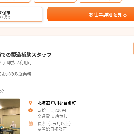
ず保存
お仕事詳細を見る
めて見る
場での製造補助スタッフ
♪ 即払い利用可！
るお米の炊飯業務
0分
北海道 中川郡幕別町
時給： 1,200円
交通費 支給無し
長期（1ヵ月以上）
※開始日相談可