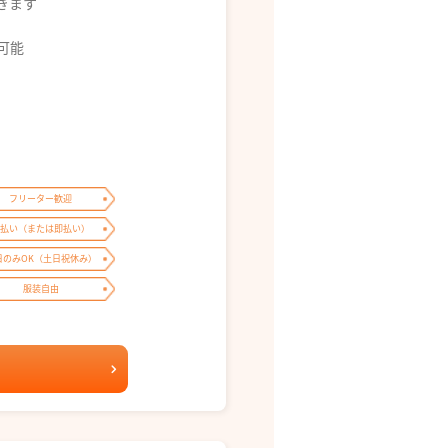
できます
募可能
フリーター歓迎
払い（または即払い）
日のみOK（土日祝休み）
服装自由