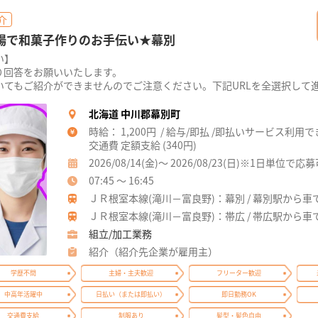
介
工場で和菓子作りのお手伝い★幕別
い】
り回答をお願いいたします。
てもご紹介ができませんのでご注意ください。下記URLを全選択して進ん
北海道 中川郡幕別町
時給： 1,200円 / 給与/即払 /即払いサービス利用
交通費 定額支給 (340円)
2026/08/14(金)～ 2026/08/23(日)※1日単位で応
07:45 ～ 16:45
ＪＲ根室本線(滝川－富良野)：幕別 / 幕別駅から車
ＪＲ根室本線(滝川－富良野)：帯広 / 帯広駅から車
組立/加工業務
紹介（紹介先企業が雇用主）
学歴不問
主婦・主夫歓迎
フリーター歓迎
中高年活躍中
日払い（または即払い）
即日勤務OK
交通費支給
制服あり
髪型・髪色自由