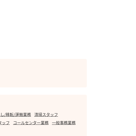
し/移転/運搬業務
清掃スタッフ
タッフ
コールセンター業務
一般事務業務