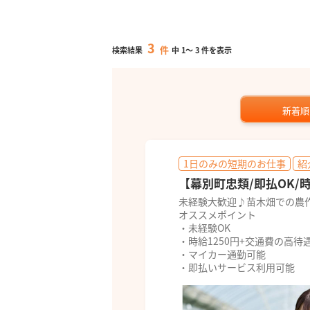
3
件
検索結果
中
1
～
3
件を表示
新着順
1日のみの短期のお仕事
紹
【幕別町忠類/即払OK/
未経験大歓迎♪苗木畑での農
オススメポイント
・未経験OK
・時給1250円+交通費の高待
・マイカー通勤可能
・即払いサービス利用可能