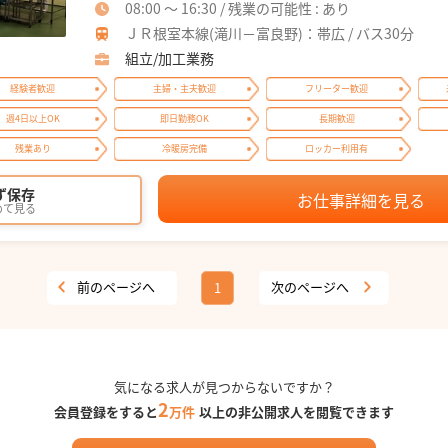
08:00 ～ 16:30 / 残業の可能性 : あり
ＪＲ根室本線(滝川－富良野)：帯広 / バス30分
組立/加工業務
経験者歓迎
主婦・主夫歓迎
フリーター歓迎
週4日以上OK
即日勤務OK
長期歓迎
残業あり
冷暖房完備
ロッカー利用有
ず保存
お仕事詳細を見る
めて見る
前のページへ
次のページへ
1
気になる求人が見つからないですか？
2
会員登録をすると
万件
以上の非公開求人を閲覧できます