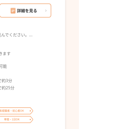
詳細を見る
でください。...
できます
募可能
で約3分
で約25分
未経験者・初心者OK
単発・1日OK