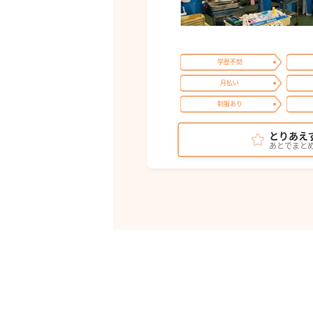
学歴不問
月払い
制服あり
とりあえ
あとでまと