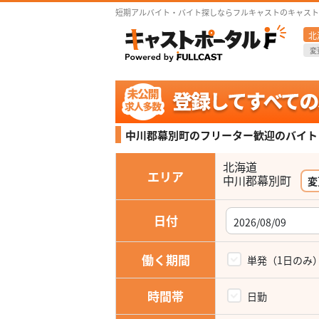
短期アルバイト・バイト探しならフルキャストのキャスト
北
変
中川郡幕別町のフリーター歓迎の
バイト
北海道
エリア
変
日付
働く期間
単発（1日のみ
時間帯
日勤