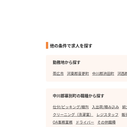
他の条件で求人を探す
勤務地から探す
帯広市
河東郡音更町
中川郡池田町
河西
中川郡幕別町の職種から探す
仕分/ピッキング/梱包
入出荷/積み込み
組
クリーニング（洗濯業）
レジスタッフ
販
OA事務業務
ドライバー
その他職種