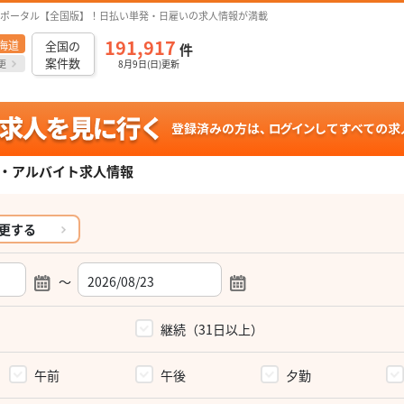
ポータル【全国版】！日払い単発・日雇いの求人情報が満載
191,917
海道
全国の
件
案件数
更
8月9日(日)更新
・アルバイト求人情報
更する
～
）
継続（31日以上）
午前
午後
夕勤