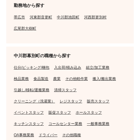
勤務地から探す
帯広市
河東郡音更町
中川郡池田町
河西郡更別村
広尾郡大樹町
中川郡幕別町の職種から探す
仕分/ピッキング/梱包
入出荷/積み込み
組立/加工業務
検品業務
食品製造
農業
その他軽作業
搬入/搬出業務
引越し/移転/運搬業務
清掃スタッフ
クリーニング（洗濯業）
レジスタッフ
販売スタッフ
イベントスタッフ
販促スタッフ
ホールスタッフ
キッチンスタッフ
コールセンター業務
一般事務業務
OA事務業務
ドライバー
その他職種