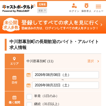
北海道
変更
ログイン
保存求人
メニュー
中川郡幕別町の長期歓迎の
バイト・アルバイト
求人情報
中川郡幕別町 (11)
選択
エリア
〜
日付
単発（1日のみ）
働く期間
継続（31日以上）