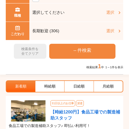
選択してください
選択
職種
長期歓迎 (306)
選択
こだわり
検索条件を
全てクリア
1
検索結果
中 1～1件を表示
新着順
時給順
日給順
月給順
31日以上のお仕事
派遣
【時給1200円】食品工場での製造補
助スタッフ
食品工場での製造補助スタッフ♪ 即払い利用可！