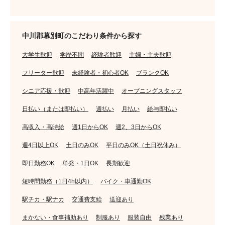
中川郡幕別町のこだわり条件から探す
大学生歓迎
学歴不問
経験者歓迎
主婦・主夫歓迎
フリーター歓迎
未経験者・初心者OK
ブランクOK
シニア応援・歓迎
中高年活躍中
オープニングスタッフ
日払い（または即払い）
週払い
月払い
給与即払い
高収入・高時給
週1日からOK
週2、3日からOK
週4日以上OK
土日のみOK
平日のみOK（土日祝休み）
即日勤務OK
単発・1日OK
長期歓迎
短時間勤務（1日4h以内）
バイク・車通勤OK
駅チカ・駅ナカ
交通費支給
送迎あり
まかない・食事補助あり
制服あり
服装自由
残業あり