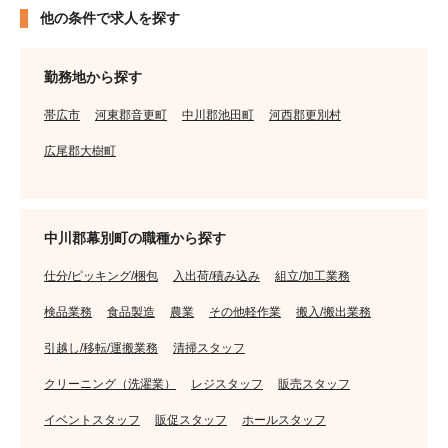
他の条件で求人を探す
勤務地から探す
帯広市
河東郡音更町
中川郡池田町
河西郡更別村
広尾郡大樹町
中川郡幕別町の職種から探す
仕分/ピッキング/梱包
入出荷/積み込み
組立/加工業務
検品業務
食品製造
農業
その他軽作業
搬入/搬出業務
引越し/移転/運搬業務
清掃スタッフ
クリーニング（洗濯業）
レジスタッフ
販売スタッフ
イベントスタッフ
販促スタッフ
ホールスタッフ