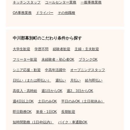
キッチンスタッフ
コールセンター業務
一般事務業務
OA事務業務
ドライバー
その他職種
中川郡幕別町のこだわり条件から探す
大学生歓迎
学歴不問
経験者歓迎
主婦・主夫歓迎
フリーター歓迎
未経験者・初心者OK
ブランクOK
シニア応援・歓迎
中高年活躍中
オープニングスタッフ
日払い（または即払い）
週払い
月払い
給与即払い
高収入・高時給
週1日からOK
週2、3日からOK
週4日以上OK
土日のみOK
平日のみOK（土日祝休み）
即日勤務OK
単発・1日OK
長期歓迎
短時間勤務（1日4h以内）
バイク・車通勤OK