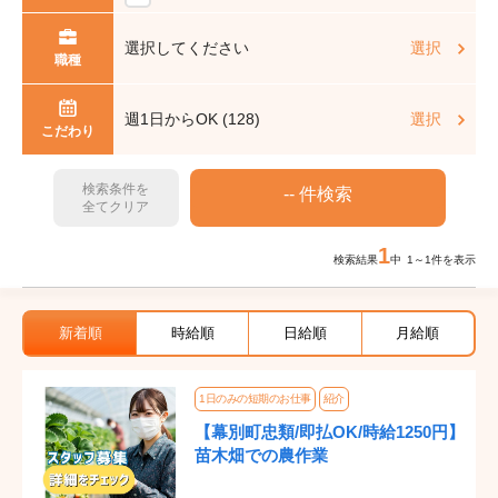
選択してください
選択
職種
週1日からOK (128)
選択
こだわり
検索条件を
全てクリア
1
検索結果
中 1～1件を表示
新着順
時給順
日給順
月給順
1日のみの短期のお仕事
紹介
【幕別町忠類/即払OK/時給1250円】
苗木畑での農作業