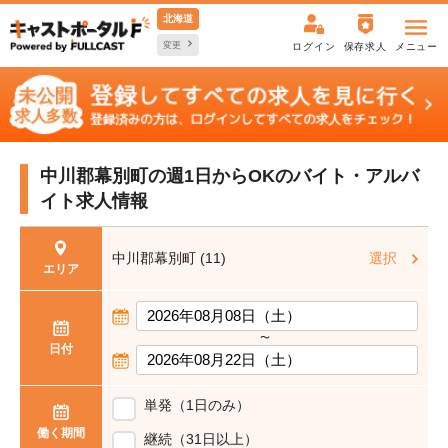
北海道
変更
ログイン
保存求人
メニュー
中川郡幕別町の週1日からOKの
バイト・アルバ
イト求人情報
中川郡幕別町 (11)
選択
エリア
〜
日付
単発（1日のみ）
働く期間
継続（31日以上）