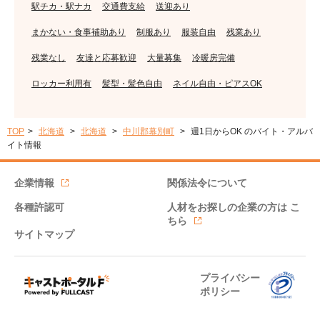
駅チカ・駅ナカ
交通費支給
送迎あり
まかない・食事補助あり
制服あり
服装自由
残業あり
残業なし
友達と応募歓迎
大量募集
冷暖房完備
ロッカー利用有
髪型・髪色自由
ネイル自由・ピアスOK
TOP
北海道
北海道
中川郡幕別町
週1日からOK のバイト・アルバ
イト情報
企業情報
関係法令について
各種許認可
人材をお探しの企業の方は
こ
ちら
サイトマップ
プライバシー
ポリシー