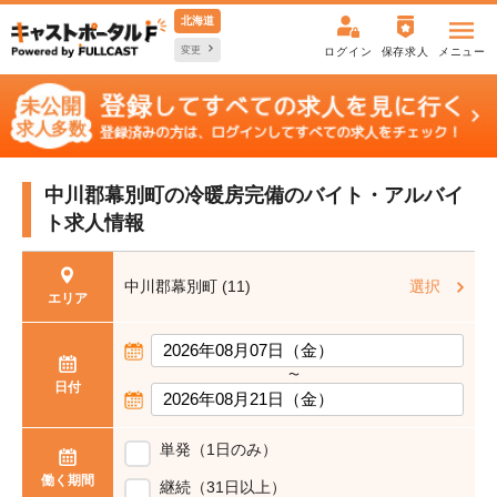
北海道
変更
ログイン
保存求人
メニュー
中川郡幕別町の冷暖房完備の
バイト・アルバイ
ト求人情報
中川郡幕別町 (11)
選択
エリア
〜
日付
単発（1日のみ）
働く期間
継続（31日以上）