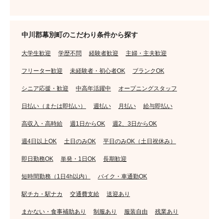
中川郡幕別町のこだわり条件から探す
大学生歓迎
学歴不問
経験者歓迎
主婦・主夫歓迎
フリーター歓迎
未経験者・初心者OK
ブランクOK
シニア応援・歓迎
中高年活躍中
オープニングスタッフ
日払い（または即払い）
週払い
月払い
給与即払い
高収入・高時給
週1日からOK
週2、3日からOK
週4日以上OK
土日のみOK
平日のみOK（土日祝休み）
即日勤務OK
単発・1日OK
長期歓迎
短時間勤務（1日4h以内）
バイク・車通勤OK
駅チカ・駅ナカ
交通費支給
送迎あり
まかない・食事補助あり
制服あり
服装自由
残業あり