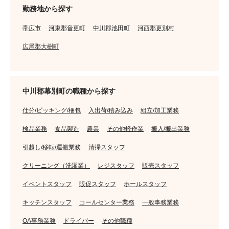
勤務地から探す
帯広市
河東郡音更町
中川郡池田町
河西郡更別村
広尾郡大樹町
中川郡幕別町の職種から探す
仕分/ピッキング/梱包
入出荷/積み込み
組立/加工業務
検品業務
食品製造
農業
その他軽作業
搬入/搬出業務
引越し/移転/運搬業務
清掃スタッフ
クリーニング（洗濯業）
レジスタッフ
販売スタッフ
イベントスタッフ
販促スタッフ
ホールスタッフ
キッチンスタッフ
コールセンター業務
一般事務業務
OA事務業務
ドライバー
その他職種