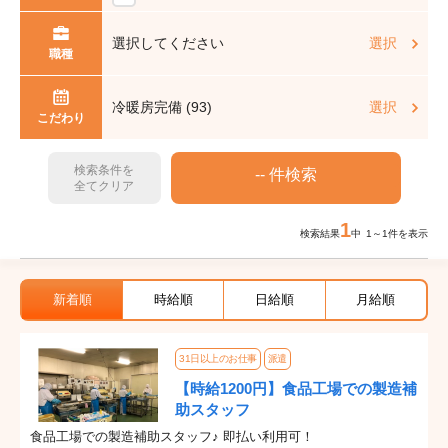
選択してください
選択
職種
冷暖房完備 (93)
選択
こだわり
検索条件を
全てクリア
1
検索結果
中 1～1件を表示
新着順
時給順
日給順
月給順
31日以上のお仕事
派遣
【時給1200円】食品工場での製造補
助スタッフ
食品工場での製造補助スタッフ♪ 即払い利用可！