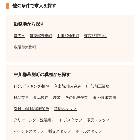
他の条件で求人を探す
勤務地から探す
帯広市
河東郡音更町
中川郡池田町
河西郡更別村
広尾郡大樹町
中川郡幕別町の職種から探す
仕分/ピッキング/梱包
入出荷/積み込み
組立/加工業務
検品業務
食品製造
農業
その他軽作業
搬入/搬出業務
引越し/移転/運搬業務
清掃スタッフ
クリーニング（洗濯業）
レジスタッフ
販売スタッフ
イベントスタッフ
販促スタッフ
ホールスタッフ