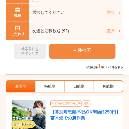
選択してください
選択
職種
友達と応募歓迎 (92)
選択
こだわり
検索条件を
全てクリア
1
検索結果
中 1～1件を表示
新着順
時給順
日給順
月給順
1日のみの短期のお仕事
紹介
【幕別町忠類/即払OK/時給1250円】
苗木畑での農作業