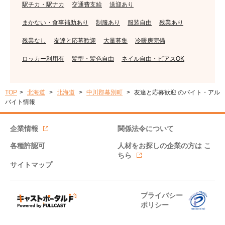
駅チカ・駅ナカ
交通費支給
送迎あり
まかない・食事補助あり
制服あり
服装自由
残業あり
残業なし
友達と応募歓迎
大量募集
冷暖房完備
ロッカー利用有
髪型・髪色自由
ネイル自由・ピアスOK
TOP
北海道
北海道
中川郡幕別町
友達と応募歓迎 のバイト・アル
バイト情報
企業情報
関係法令について
各種許認可
人材をお探しの企業の方は
こ
ちら
サイトマップ
プライバシー
ポリシー