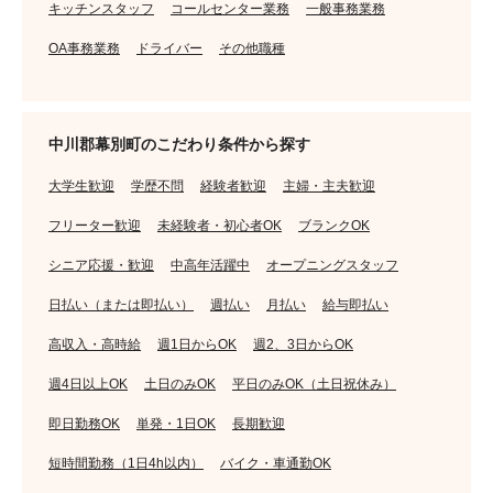
キッチンスタッフ
コールセンター業務
一般事務業務
OA事務業務
ドライバー
その他職種
中川郡幕別町のこだわり条件から探す
大学生歓迎
学歴不問
経験者歓迎
主婦・主夫歓迎
フリーター歓迎
未経験者・初心者OK
ブランクOK
シニア応援・歓迎
中高年活躍中
オープニングスタッフ
日払い（または即払い）
週払い
月払い
給与即払い
高収入・高時給
週1日からOK
週2、3日からOK
週4日以上OK
土日のみOK
平日のみOK（土日祝休み）
即日勤務OK
単発・1日OK
長期歓迎
短時間勤務（1日4h以内）
バイク・車通勤OK