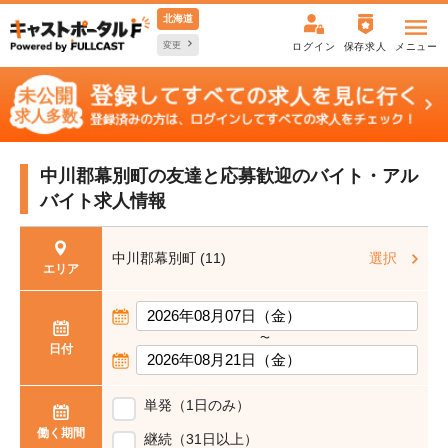
北海道
変更
ログイン
保存求人
メニュー
中川郡幕別町の友達と応募歓迎の
バイト・アル
バイト求人情報
中川郡幕別町 (11)
選択
エリア
〜
日付
単発（1日のみ）
働く期間
継続（31日以上）