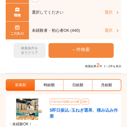
選択してください
選択
職種
未経験者・初心者OK (440)
選択
こだわり
検索条件を
全てクリア
2
検索結果
中 1～2件を表示
新着順
時給順
日給順
月給順
1日のみの短期のお仕事
紹介
$即日振込♪玉ねぎ選果、積み込み作
業
・未経験OK！