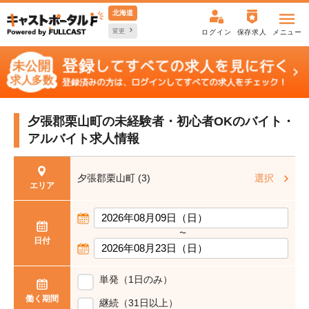
北海道
変更
ログイン
保存求人
メニュー
夕張郡栗山町の未経験者・初心者OKの
バイト・
アルバイト求人情報
夕張郡栗山町 (3)
選択
エリア
〜
日付
単発（1日のみ）
働く期間
継続（31日以上）