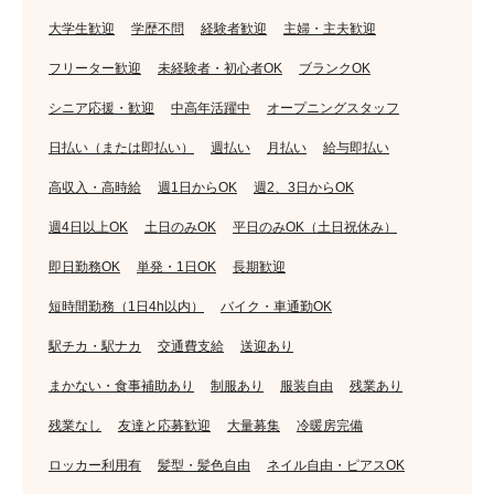
大学生歓迎
学歴不問
経験者歓迎
主婦・主夫歓迎
フリーター歓迎
未経験者・初心者OK
ブランクOK
シニア応援・歓迎
中高年活躍中
オープニングスタッフ
日払い（または即払い）
週払い
月払い
給与即払い
高収入・高時給
週1日からOK
週2、3日からOK
週4日以上OK
土日のみOK
平日のみOK（土日祝休み）
即日勤務OK
単発・1日OK
長期歓迎
短時間勤務（1日4h以内）
バイク・車通勤OK
駅チカ・駅ナカ
交通費支給
送迎あり
まかない・食事補助あり
制服あり
服装自由
残業あり
残業なし
友達と応募歓迎
大量募集
冷暖房完備
ロッカー利用有
髪型・髪色自由
ネイル自由・ピアスOK