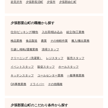
岩見沢市
夕張郡長沼町
夕張市
夕張郡由仁町
夕張郡栗山町の職種から探す
仕分/ピッキング/梱包
入出荷/積み込み
組立/加工業務
検品業務
食品製造
農業
その他軽作業
搬入/搬出業務
引越し/移転/運搬業務
清掃スタッフ
クリーニング（洗濯業）
レジスタッフ
販売スタッフ
イベントスタッフ
販促スタッフ
ホールスタッフ
キッチンスタッフ
コールセンター業務
一般事務業務
OA事務業務
ドライバー
その他職種
夕張郡栗山町のこだわり条件から探す