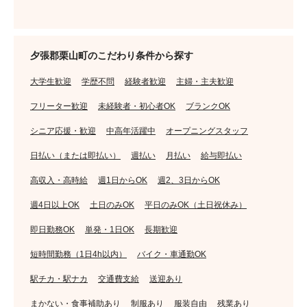
夕張郡栗山町のこだわり条件から探す
大学生歓迎
学歴不問
経験者歓迎
主婦・主夫歓迎
フリーター歓迎
未経験者・初心者OK
ブランクOK
シニア応援・歓迎
中高年活躍中
オープニングスタッフ
日払い（または即払い）
週払い
月払い
給与即払い
高収入・高時給
週1日からOK
週2、3日からOK
週4日以上OK
土日のみOK
平日のみOK（土日祝休み）
即日勤務OK
単発・1日OK
長期歓迎
短時間勤務（1日4h以内）
バイク・車通勤OK
駅チカ・駅ナカ
交通費支給
送迎あり
まかない・食事補助あり
制服あり
服装自由
残業あり