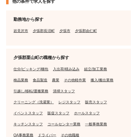
他の条件で求人を探す
勤務地から探す
岩見沢市
夕張郡長沼町
夕張市
夕張郡由仁町
夕張郡栗山町の職種から探す
仕分/ピッキング/梱包
入出荷/積み込み
組立/加工業務
検品業務
食品製造
農業
その他軽作業
搬入/搬出業務
引越し/移転/運搬業務
清掃スタッフ
クリーニング（洗濯業）
レジスタッフ
販売スタッフ
イベントスタッフ
販促スタッフ
ホールスタッフ
キッチンスタッフ
コールセンター業務
一般事務業務
OA事務業務
ドライバー
その他職種