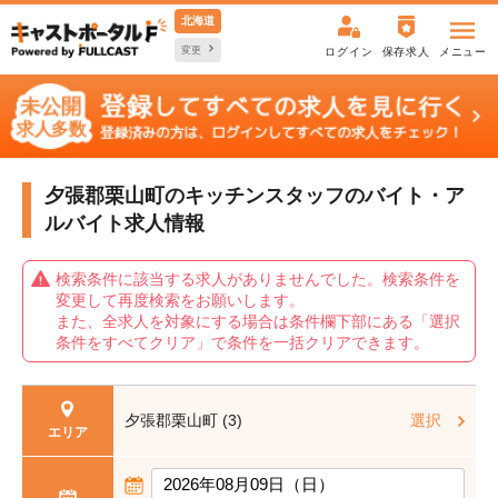
北海道
変更
ログイン
保存求人
メニュー
夕張郡栗山町のキッチンスタッフの
バイト・ア
ルバイト求人情報
検索条件に該当する求人がありませんでした。検索条件を
変更して再度検索をお願いします。
また、全求人を対象にする場合は条件欄下部にある「選択
条件をすべてクリア」で条件を一括クリアできます。
夕張郡栗山町 (3)
選択
エリア