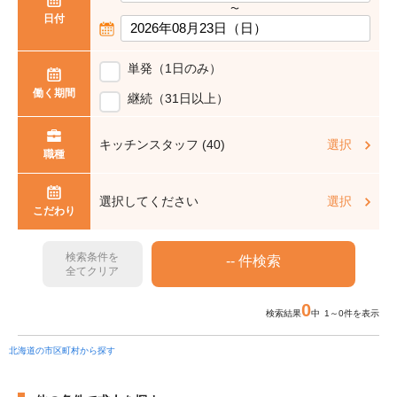
〜
日付
単発（1日のみ）
働く期間
継続（31日以上）
キッチンスタッフ (40)
選択
職種
選択してください
選択
こだわり
検索条件を
全てクリア
0
検索結果
中 1～0件を表示
北海道の市区町村から探す