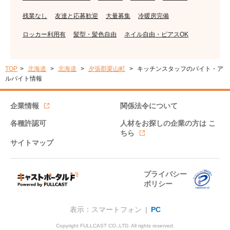
残業なし
友達と応募歓迎
大量募集
冷暖房完備
ロッカー利用有
髪型・髪色自由
ネイル自由・ピアスOK
TOP
北海道
北海道
夕張郡栗山町
キッチンスタッフのバイト・ア
ルバイト情報
企業情報
関係法令について
各種許認可
人材をお探しの企業の方は
こ
ちら
サイトマップ
プライバシー
ポリシー
表示：スマートフォン |
PC
Copyright FULLCAST CO.,LTD. All rights reserved.