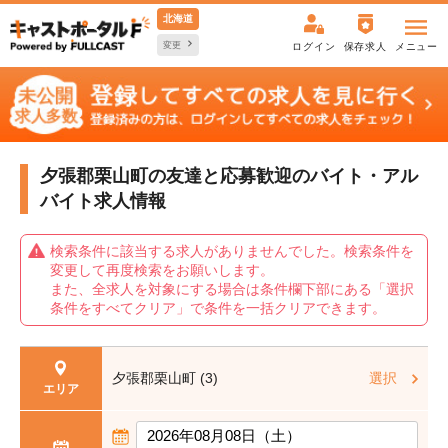
北海道
変更
ログイン
保存求人
メニュー
夕張郡栗山町の友達と応募歓迎の
バイト・アル
バイト求人情報
検索条件に該当する求人がありませんでした。検索条件を
変更して再度検索をお願いします。
また、全求人を対象にする場合は条件欄下部にある「選択
条件をすべてクリア」で条件を一括クリアできます。
夕張郡栗山町 (3)
選択
エリア