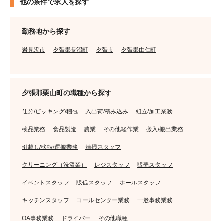
他の条件で求人を探す
勤務地から探す
岩見沢市
夕張郡長沼町
夕張市
夕張郡由仁町
夕張郡栗山町の職種から探す
仕分/ピッキング/梱包
入出荷/積み込み
組立/加工業務
検品業務
食品製造
農業
その他軽作業
搬入/搬出業務
引越し/移転/運搬業務
清掃スタッフ
クリーニング（洗濯業）
レジスタッフ
販売スタッフ
イベントスタッフ
販促スタッフ
ホールスタッフ
キッチンスタッフ
コールセンター業務
一般事務業務
OA事務業務
ドライバー
その他職種