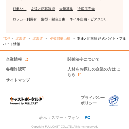
残業なし
友達と応募歓迎
大量募集
冷暖房完備
ロッカー利用有
髪型・髪色自由
ネイル自由・ピアスOK
TOP
北海道
北海道
夕張郡栗山町
友達と応募歓迎 のバイト・アル
バイト情報
企業情報
関係法令について
各種許認可
人材をお探しの企業の方は
こ
ちら
サイトマップ
プライバシー
ポリシー
表示：スマートフォン |
PC
Copyright FULLCAST CO.,LTD. All rights reserved.