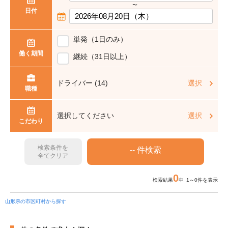
〜
日付
単発（1日のみ）
働く期間
継続（31日以上）
ドライバー (14)
選択
職種
選択してください
選択
こだわり
検索条件を
全てクリア
0
検索結果
中 1～0件を表示
山形県の市区町村から探す