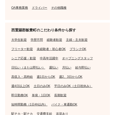
OA事務業務
ドライバー
その他職種
西置賜郡飯豊町のこだわり条件から探す
大学生歓迎
学歴不問
経験者歓迎
主婦・主夫歓迎
フリーター歓迎
未経験者・初心者OK
ブランクOK
シニア応援・歓迎
中高年活躍中
オープニングスタッフ
日払い（または即払い）
週払い
月払い
給与即払い
高収入・高時給
週1日からOK
週2、3日からOK
週4日以上OK
土日のみOK
平日のみOK（土日祝休み）
即日勤務OK
単発・1日OK
長期歓迎
短時間勤務（1日4h以内）
バイク・車通勤OK
駅チカ・駅ナカ
交通費支給
送迎あり