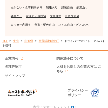
まかない・食事補助あり
制服あり
服装自由
残業あり
残業なし
友達と応募歓迎
大量募集
冷暖房完備
ロッカー利用有
髪型・髪色自由
ネイル自由・ピアスOK
TOP
東北
山形県
西置賜郡飯豊町
ドライバーのバイト・アルバイ
ト情報
企業情報
関係法令について
各種許認可
人材をお探しの企業の方は
こ
ちら
サイトマップ
プライバシー
ポリシー
表示：スマートフォン |
PC