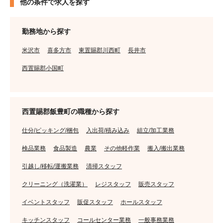
他の条件で求人を探す
勤務地から探す
米沢市
喜多方市
東置賜郡川西町
長井市
西置賜郡小国町
西置賜郡飯豊町の職種から探す
仕分/ピッキング/梱包
入出荷/積み込み
組立/加工業務
検品業務
食品製造
農業
その他軽作業
搬入/搬出業務
引越し/移転/運搬業務
清掃スタッフ
クリーニング（洗濯業）
レジスタッフ
販売スタッフ
イベントスタッフ
販促スタッフ
ホールスタッフ
キッチンスタッフ
コールセンター業務
一般事務業務