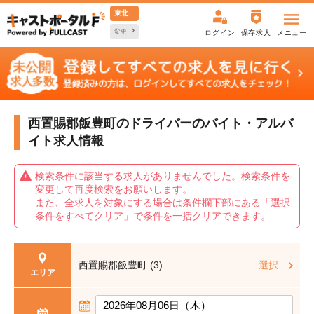
東北
変更
ログイン
保存求人
メニュー
西置賜郡飯豊町のドライバーの
バイト・アルバ
イト求人情報
検索条件に該当する求人がありませんでした。検索条件を
変更して再度検索をお願いします。
また、全求人を対象にする場合は条件欄下部にある「選択
条件をすべてクリア」で条件を一括クリアできます。
西置賜郡飯豊町 (3)
選択
エリア