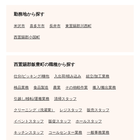
勤務地から探す
米沢市
喜多方市
長井市
東置賜郡川西町
西置賜郡小国町
西置賜郡飯豊町の職種から探す
仕分/ピッキング/梱包
入出荷/積み込み
組立/加工業務
検品業務
食品製造
農業
その他軽作業
搬入/搬出業務
引越し/移転/運搬業務
清掃スタッフ
クリーニング（洗濯業）
レジスタッフ
販売スタッフ
イベントスタッフ
販促スタッフ
ホールスタッフ
キッチンスタッフ
コールセンター業務
一般事務業務