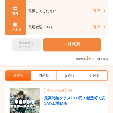
選択してください
選択
職種
長期歓迎 (541)
選択
こだわり
検索条件を
全てクリア
1
検索結果
中 1～1件を表示
新着順
時給順
日給順
月給順
31日以上のお仕事
派遣
最高時給クラス1800円！飯豊町で安
定の工場勤務