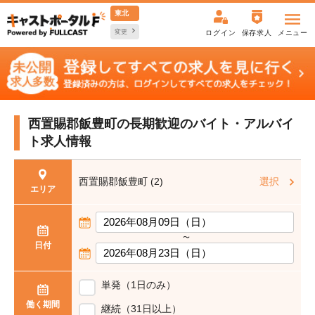
東北
変更
ログイン
保存求人
メニュー
西置賜郡飯豊町の長期歓迎の
バイト・アルバイ
ト求人情報
西置賜郡飯豊町 (2)
選択
エリア
〜
日付
単発（1日のみ）
働く期間
継続（31日以上）