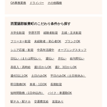
OA事務業務
ドライバー
その他職種
西置賜郡飯豊町のこだわり条件から探す
大学生歓迎
学歴不問
経験者歓迎
主婦・主夫歓迎
フリーター歓迎
未経験者・初心者OK
ブランクOK
シニア応援・歓迎
中高年活躍中
オープニングスタッフ
日払い（または即払い）
週払い
月払い
給与即払い
高収入・高時給
週1日からOK
週2、3日からOK
週4日以上OK
土日のみOK
平日のみOK（土日祝休み）
即日勤務OK
単発・1日OK
長期歓迎
短時間勤務（1日4h以内）
バイク・車通勤OK
駅チカ・駅ナカ
交通費支給
送迎あり