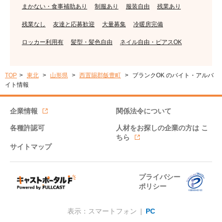
まかない・食事補助あり
制服あり
服装自由
残業あり
残業なし
友達と応募歓迎
大量募集
冷暖房完備
ロッカー利用有
髪型・髪色自由
ネイル自由・ピアスOK
TOP
東北
山形県
西置賜郡飯豊町
ブランクOK のバイト・アルバ
イト情報
企業情報
関係法令について
各種許認可
人材をお探しの企業の方は
こ
ちら
サイトマップ
プライバシー
ポリシー
表示：スマートフォン |
PC