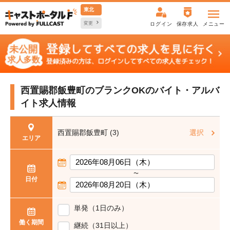
東北
変更
ログイン
保存求人
メニュー
西置賜郡飯豊町のブランクOKの
バイト・アルバ
イト求人情報
西置賜郡飯豊町 (3)
選択
エリア
〜
日付
単発（1日のみ）
働く期間
継続（31日以上）