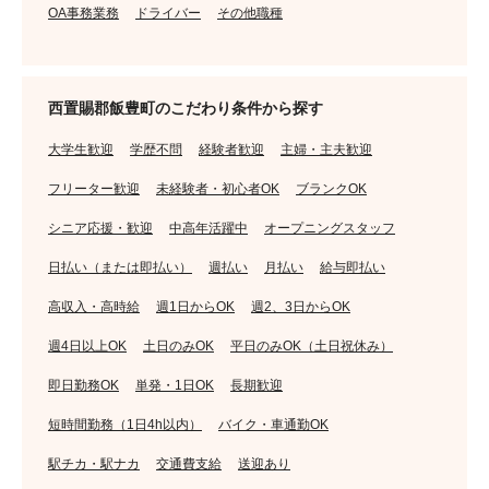
OA事務業務
ドライバー
その他職種
西置賜郡飯豊町のこだわり条件から探す
大学生歓迎
学歴不問
経験者歓迎
主婦・主夫歓迎
フリーター歓迎
未経験者・初心者OK
ブランクOK
シニア応援・歓迎
中高年活躍中
オープニングスタッフ
日払い（または即払い）
週払い
月払い
給与即払い
高収入・高時給
週1日からOK
週2、3日からOK
週4日以上OK
土日のみOK
平日のみOK（土日祝休み）
即日勤務OK
単発・1日OK
長期歓迎
短時間勤務（1日4h以内）
バイク・車通勤OK
駅チカ・駅ナカ
交通費支給
送迎あり