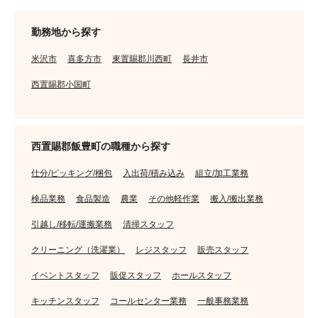
勤務地から探す
米沢市
喜多方市
東置賜郡川西町
長井市
西置賜郡小国町
西置賜郡飯豊町の職種から探す
仕分/ピッキング/梱包
入出荷/積み込み
組立/加工業務
検品業務
食品製造
農業
その他軽作業
搬入/搬出業務
引越し/移転/運搬業務
清掃スタッフ
クリーニング（洗濯業）
レジスタッフ
販売スタッフ
イベントスタッフ
販促スタッフ
ホールスタッフ
キッチンスタッフ
コールセンター業務
一般事務業務