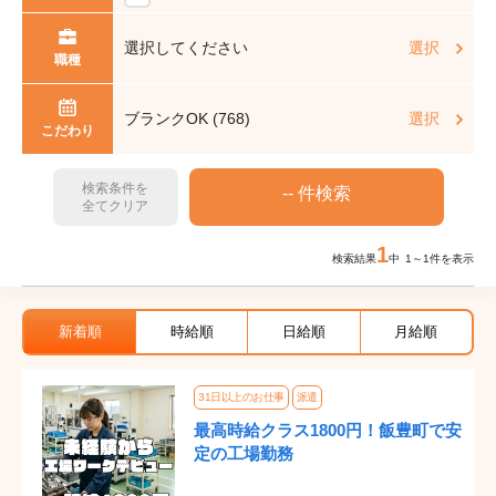
選択してください
選択
職種
ブランクOK (768)
選択
こだわり
検索条件を
全てクリア
1
検索結果
中 1～1件を表示
新着順
時給順
日給順
月給順
31日以上のお仕事
派遣
最高時給クラス1800円！飯豊町で安
定の工場勤務