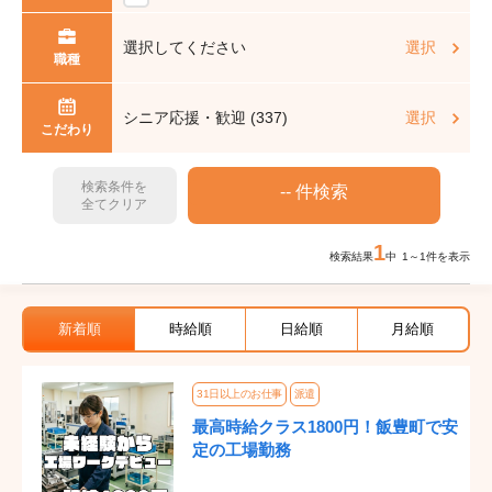
選択してください
選択
職種
シニア応援・歓迎 (337)
選択
こだわり
検索条件を
全てクリア
1
検索結果
中 1～1件を表示
新着順
時給順
日給順
月給順
31日以上のお仕事
派遣
最高時給クラス1800円！飯豊町で安
定の工場勤務