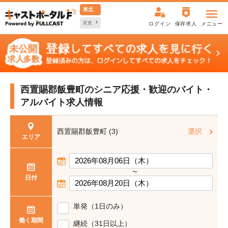
東北
変更
ログイン
保存求人
メニュー
西置賜郡飯豊町のシニア応援・歓迎の
バイト・
アルバイト求人情報
西置賜郡飯豊町 (3)
選択
エリア
〜
日付
単発（1日のみ）
働く期間
継続（31日以上）