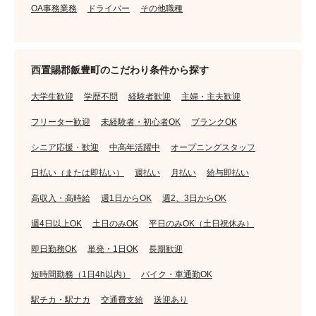
OA事務業務
ドライバー
その他職種
西置賜郡飯豊町のこだわり条件から探す
大学生歓迎
学歴不問
経験者歓迎
主婦・主夫歓迎
フリーター歓迎
未経験者・初心者OK
ブランクOK
シニア応援・歓迎
中高年活躍中
オープニングスタッフ
日払い（または即払い）
週払い
月払い
給与即払い
高収入・高時給
週1日からOK
週2、3日からOK
週4日以上OK
土日のみOK
平日のみOK（土日祝休み）
即日勤務OK
単発・1日OK
長期歓迎
短時間勤務（1日4h以内）
バイク・車通勤OK
駅チカ・駅ナカ
交通費支給
送迎あり