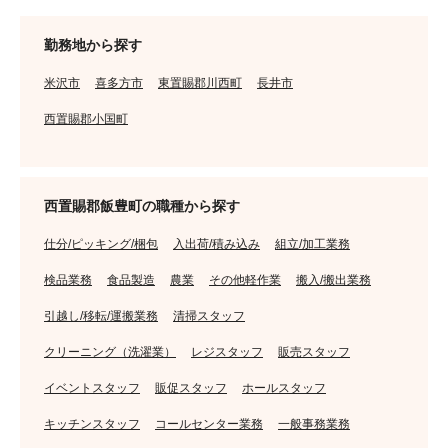
勤務地から探す
米沢市
喜多方市
東置賜郡川西町
長井市
西置賜郡小国町
西置賜郡飯豊町の職種から探す
仕分/ピッキング/梱包
入出荷/積み込み
組立/加工業務
検品業務
食品製造
農業
その他軽作業
搬入/搬出業務
引越し/移転/運搬業務
清掃スタッフ
クリーニング（洗濯業）
レジスタッフ
販売スタッフ
イベントスタッフ
販促スタッフ
ホールスタッフ
キッチンスタッフ
コールセンター業務
一般事務業務