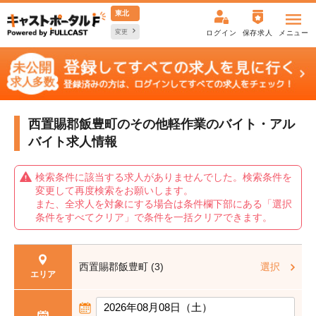
東北
変更
ログイン
保存求人
メニュー
西置賜郡飯豊町のその他軽作業の
バイト・アル
バイト求人情報
検索条件に該当する求人がありませんでした。検索条件を
変更して再度検索をお願いします。
また、全求人を対象にする場合は条件欄下部にある「選択
条件をすべてクリア」で条件を一括クリアできます。
西置賜郡飯豊町 (3)
選択
エリア