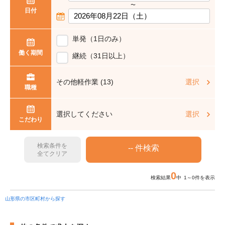
〜
日付
単発（1日のみ）
働く期間
継続（31日以上）
その他軽作業 (13)
選択
職種
選択してください
選択
こだわり
検索条件を
全てクリア
0
検索結果
中 1～0件を表示
山形県の市区町村から探す