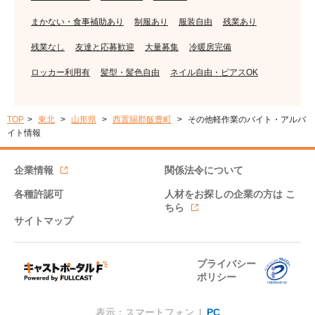
まかない・食事補助あり
制服あり
服装自由
残業あり
残業なし
友達と応募歓迎
大量募集
冷暖房完備
ロッカー利用有
髪型・髪色自由
ネイル自由・ピアスOK
TOP
東北
山形県
西置賜郡飯豊町
その他軽作業のバイト・アルバ
イト情報
企業情報
関係法令について
各種許認可
人材をお探しの企業の方は
こ
ちら
サイトマップ
プライバシー
ポリシー
表示：スマートフォン |
PC