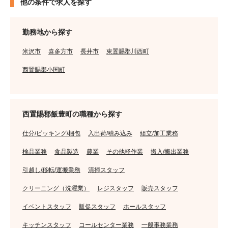
他の条件で求人を探す
勤務地から探す
米沢市
喜多方市
長井市
東置賜郡川西町
西置賜郡小国町
西置賜郡飯豊町の職種から探す
仕分/ピッキング/梱包
入出荷/積み込み
組立/加工業務
検品業務
食品製造
農業
その他軽作業
搬入/搬出業務
引越し/移転/運搬業務
清掃スタッフ
クリーニング（洗濯業）
レジスタッフ
販売スタッフ
イベントスタッフ
販促スタッフ
ホールスタッフ
キッチンスタッフ
コールセンター業務
一般事務業務