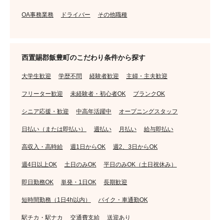
OA事務業務
ドライバー
その他職種
西置賜郡飯豊町のこだわり条件から探す
大学生歓迎
学歴不問
経験者歓迎
主婦・主夫歓迎
フリーター歓迎
未経験者・初心者OK
ブランクOK
シニア応援・歓迎
中高年活躍中
オープニングスタッフ
日払い（または即払い）
週払い
月払い
給与即払い
高収入・高時給
週1日からOK
週2、3日からOK
週4日以上OK
土日のみOK
平日のみOK（土日祝休み）
即日勤務OK
単発・1日OK
長期歓迎
短時間勤務（1日4h以内）
バイク・車通勤OK
駅チカ・駅ナカ
交通費支給
送迎あり