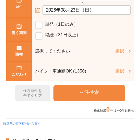
〜
日付
単発（1日のみ）
働く期間
継続（31日以上）
選択してください
選択
職種
バイク・車通勤OK (1350)
選択
こだわり
検索条件を
全てクリア
0
検索結果
中 1～0件を表示
岐阜県の市区町村から探す