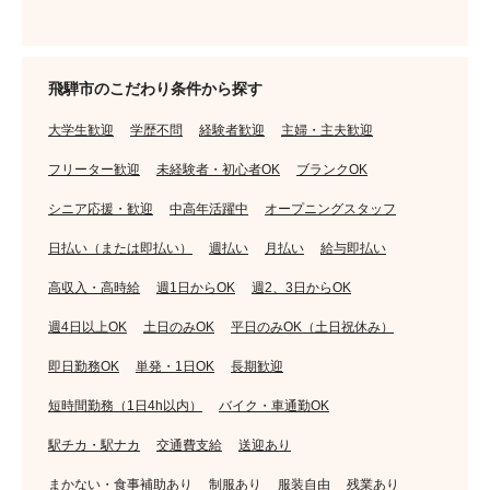
飛騨市のこだわり条件から探す
大学生歓迎
学歴不問
経験者歓迎
主婦・主夫歓迎
フリーター歓迎
未経験者・初心者OK
ブランクOK
シニア応援・歓迎
中高年活躍中
オープニングスタッフ
日払い（または即払い）
週払い
月払い
給与即払い
高収入・高時給
週1日からOK
週2、3日からOK
週4日以上OK
土日のみOK
平日のみOK（土日祝休み）
即日勤務OK
単発・1日OK
長期歓迎
短時間勤務（1日4h以内）
バイク・車通勤OK
駅チカ・駅ナカ
交通費支給
送迎あり
まかない・食事補助あり
制服あり
服装自由
残業あり