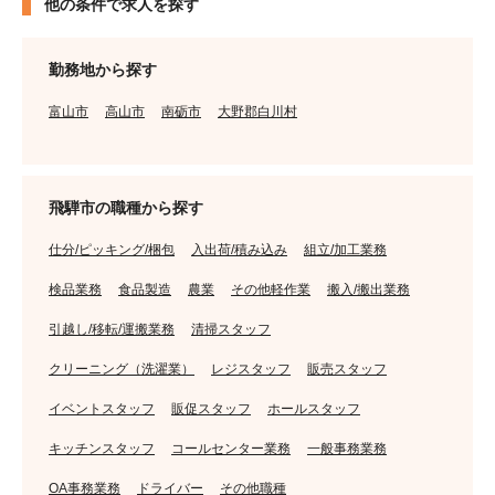
他の条件で求人を探す
勤務地から探す
富山市
高山市
南砺市
大野郡白川村
飛騨市の職種から探す
仕分/ピッキング/梱包
入出荷/積み込み
組立/加工業務
検品業務
食品製造
農業
その他軽作業
搬入/搬出業務
引越し/移転/運搬業務
清掃スタッフ
クリーニング（洗濯業）
レジスタッフ
販売スタッフ
イベントスタッフ
販促スタッフ
ホールスタッフ
キッチンスタッフ
コールセンター業務
一般事務業務
OA事務業務
ドライバー
その他職種