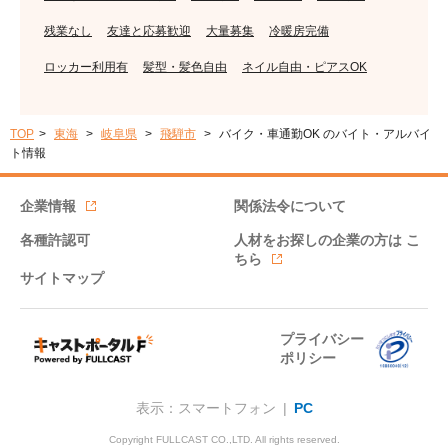
残業なし
友達と応募歓迎
大量募集
冷暖房完備
ロッカー利用有
髪型・髪色自由
ネイル自由・ピアスOK
TOP
東海
岐阜県
飛騨市
バイク・車通勤OK のバイト・アルバイ
ト情報
企業情報
関係法令について
各種許認可
人材をお探しの企業の方は
こ
ちら
サイトマップ
プライバシー
ポリシー
表示：スマートフォン |
PC
Copyright FULLCAST CO.,LTD. All rights reserved.