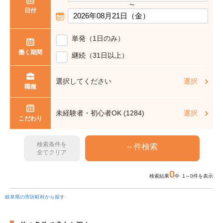
〜
日付
単発（1日のみ）
働く期間
継続（31日以上）
選択してください
選択
職種
未経験者・初心者OK (1284)
選択
こだわり
検索条件を
全てクリア
0
検索結果
中 1～0件を表示
岐阜県の市区町村から探す