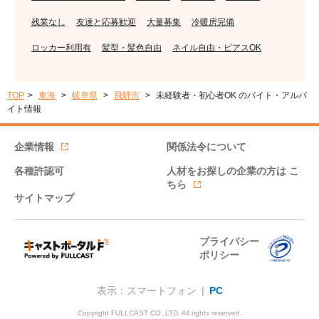
残業なし
友達と応募歓迎
大量募集
冷暖房完備
ロッカー利用有
髪型・髪色自由
ネイル自由・ピアスOK
TOP
東海
岐阜県
飛騨市
未経験者・初心者OK のバイト・アルバ
イト情報
企業情報
関係法令について
各種許認可
人材をお探しの企業の方は
こ
ちら
サイトマップ
プライバシー
ポリシー
表示：スマートフォン |
PC
Copyright FULLCAST CO.,LTD. All rights reserved.