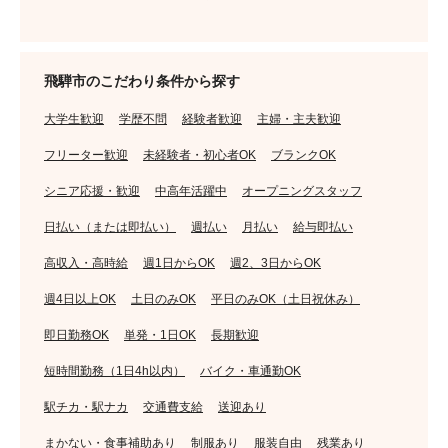
飛騨市のこだわり条件から探す
大学生歓迎
学歴不問
経験者歓迎
主婦・主夫歓迎
フリーター歓迎
未経験者・初心者OK
ブランクOK
シニア応援・歓迎
中高年活躍中
オープニングスタッフ
日払い（または即払い）
週払い
月払い
給与即払い
高収入・高時給
週1日からOK
週2、3日からOK
週4日以上OK
土日のみOK
平日のみOK（土日祝休み）
即日勤務OK
単発・1日OK
長期歓迎
短時間勤務（1日4h以内）
バイク・車通勤OK
駅チカ・駅ナカ
交通費支給
送迎あり
まかない・食事補助あり
制服あり
服装自由
残業あり