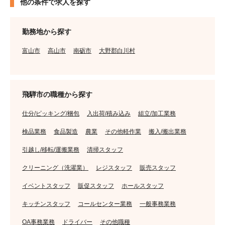
他の条件で求人を探す
勤務地から探す
富山市
高山市
南砺市
大野郡白川村
飛騨市の職種から探す
仕分/ピッキング/梱包
入出荷/積み込み
組立/加工業務
検品業務
食品製造
農業
その他軽作業
搬入/搬出業務
引越し/移転/運搬業務
清掃スタッフ
クリーニング（洗濯業）
レジスタッフ
販売スタッフ
イベントスタッフ
販促スタッフ
ホールスタッフ
キッチンスタッフ
コールセンター業務
一般事務業務
OA事務業務
ドライバー
その他職種