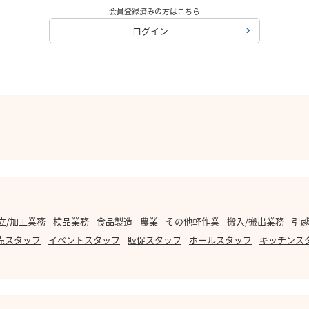
会員登録済みの方はこちら
ログイン
立/加工業務
検品業務
食品製造
農業
その他軽作業
搬入/搬出業務
引越
売スタッフ
イベントスタッフ
販促スタッフ
ホールスタッフ
キッチンス