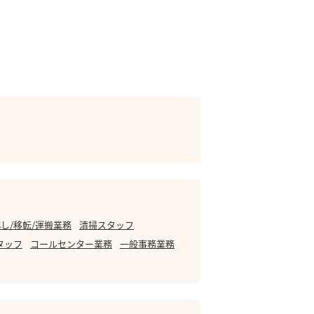
し/移転/運搬業務
清掃スタッフ
タッフ
コールセンター業務
一般事務業務