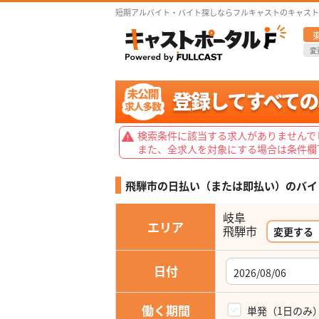
短期アルバイト・バイト探しならフルキャストのキャスト
変
検索条件に該当する求人がありませんで
また、全求人を対象にする場合は条件欄
飛騨市の日払い（または即払い）の
バイ
岐阜
エリア
飛騨市
変更する
日付
働く期間
単発（1日のみ