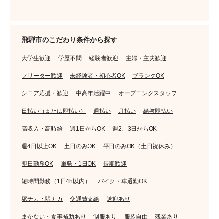
飛騨市のこだわり条件から探す
大学生歓迎
学歴不問
経験者歓迎
主婦・主夫歓迎
フリーター歓迎
未経験者・初心者OK
ブランクOK
シニア応援・歓迎
中高年活躍中
オープニングスタッフ
日払い（または即払い）
週払い
月払い
給与即払い
高収入・高時給
週1日からOK
週2、3日からOK
週4日以上OK
土日のみOK
平日のみOK（土日祝休み）
即日勤務OK
単発・1日OK
長期歓迎
短時間勤務（1日4h以内）
バイク・車通勤OK
駅チカ・駅ナカ
交通費支給
送迎あり
まかない・食事補助あり
制服あり
服装自由
残業あり