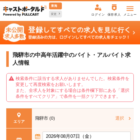
東海
変更
ログイン
保存求人
メニュー
飛騨市の中高年活躍中の
バイト・アルバイト求
人情報
検索条件に該当する求人がありませんでした。検索条件を
変更して再度検索をお願いします。
また、全求人を対象にする場合は条件欄下部にある「選択
条件をすべてクリア」で条件を一括クリアできます。
飛騨市 (0)
選択
エリア