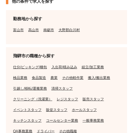
他の条件で求人を探す
勤務地から探す
富山市
高山市
南砺市
大野郡白川村
飛騨市の職種から探す
仕分/ピッキング/梱包
入出荷/積み込み
組立/加工業務
検品業務
食品製造
農業
その他軽作業
搬入/搬出業務
引越し/移転/運搬業務
清掃スタッフ
クリーニング（洗濯業）
レジスタッフ
販売スタッフ
イベントスタッフ
販促スタッフ
ホールスタッフ
キッチンスタッフ
コールセンター業務
一般事務業務
OA事務業務
ドライバー
その他職種