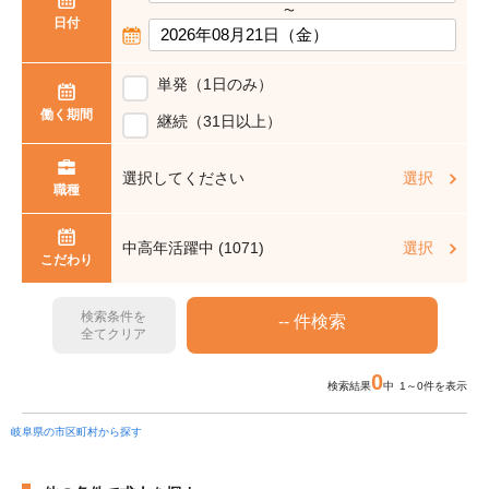
〜
日付
単発（1日のみ）
働く期間
継続（31日以上）
選択してください
選択
職種
中高年活躍中 (1071)
選択
こだわり
検索条件を
全てクリア
0
検索結果
中 1～0件を表示
岐阜県の市区町村から探す