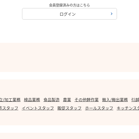
会員登録済みの方はこちら
ログイン
立/加工業務
検品業務
食品製造
農業
その他軽作業
搬入/搬出業務
引越
売スタッフ
イベントスタッフ
販促スタッフ
ホールスタッフ
キッチンス