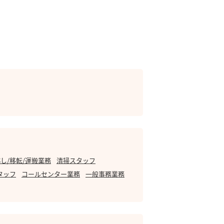
し/移転/運搬業務
清掃スタッフ
タッフ
コールセンター業務
一般事務業務