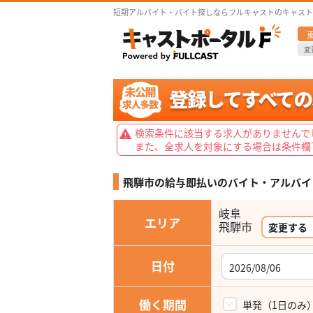
短期アルバイト・バイト探しならフルキャストのキャスト
変
検索条件に該当する求人がありませんで
また、全求人を対象にする場合は条件欄
飛騨市の給与即払いの
バイト・アルバイ
岐阜
エリア
飛騨市
変更する
日付
働く期間
単発（1日のみ