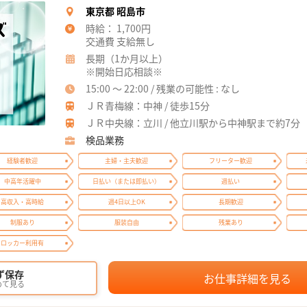
東京都 昭島市
時給： 1,700円
交通費 支給無し
長期（1か月以上）
※開始日応相談※
15:00 ～ 22:00 / 残業の可能性 : なし
ＪＲ青梅線：中神 / 徒歩15分
ＪＲ中央線：立川 / 他立川駅から中神駅まで約7分
検品業務
経験者歓迎
主婦・主夫歓迎
フリーター歓迎
中高年活躍中
日払い（または即払い）
週払い
高収入・高時給
週4日以上OK
長期歓迎
制服あり
服装自由
残業あり
ロッカー利用有
ず保存
お仕事詳細を見る
めて見る