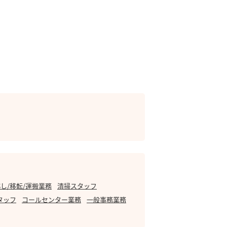
し/移転/運搬業務
清掃スタッフ
タッフ
コールセンター業務
一般事務業務