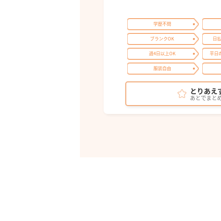
学歴不問
ブランクOK
日
週4日以上OK
平日
服装自由
とりあえ
あとでまと