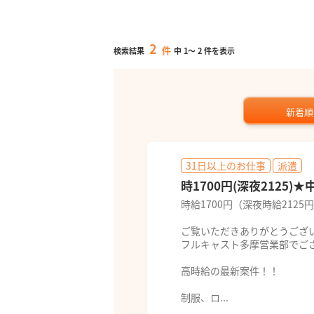
2
件
検索結果
中
1
～
2
件を表示
新着順
31日以上のお仕事
派遣
時1700円(深夜2125
時給1700円（深夜時給21
ご覧いただきありがとうござ
フルキャスト多摩営業部でご
高時給の最新案件！！
制服、ロ...