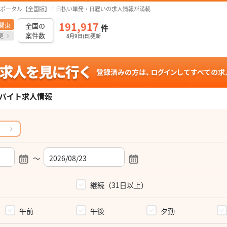
ポータル【全国版】！日払い単発・日雇いの求人情報が満載
191,917
関東
全国の
件
案件数
更
8月9日(日)更新
バイト求人情報
～
）
継続（31日以上）
午前
午後
夕勤