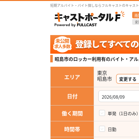
短期アルバイト・バイト探しならフルキャストのキャスト
南
変
昭島市のロッカー利用有の
バイト・アル
東京
エリア
変更する
日付
働く期間
単発（1日のみ
時間帯
日勤