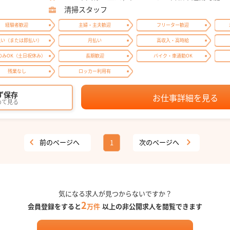
清掃スタッフ
経験者歓迎
主婦・主夫歓迎
フリーター歓迎
払い（または即払い）
月払い
高収入・高時給
のみOK（土日祝休み）
長期歓迎
バイク・車通勤OK
残業なし
ロッカー利用有
ず保存
お仕事詳細を見る
めて見る
前のページへ
次のページへ
1
気になる求人が見つからないですか？
2
会員登録をすると
万件
以上の非公開求人を閲覧できます