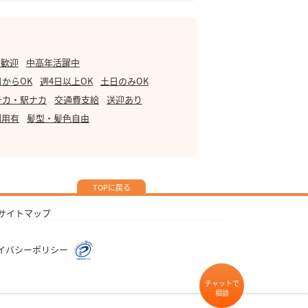
・歓迎
中高年活躍中
日からOK
週4日以上OK
土日のみOK
チカ・駅ナカ
交通費支給
送迎あり
利用有
髪型・髪色自由
TOPに戻る
サイトマップ
イバシーポリシー
チャットで
相談