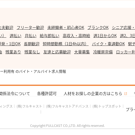
主夫歓迎
フリーター歓迎
未経験者・初心者OK
ブランクOK
シニア応援
い）
週払い
月払い
給与即払い
高収入・高時給
週1日からOK
週2、3
単発・1日OK
長期歓迎
短時間勤務（1日4h以内）
バイク・車通勤OK
駅
由
残業あり
残業なし
友達と応募歓迎
大量募集
冷暖房完備
ロッカー
ー利用有 のバイト・アルバイト求人情報
関係法令について
各種許認可
人材をお探しの企業の方はこちら
ディングス
｜
(株)フルキャスト
｜
(株)フルキャストアドバンス
｜
(株)トップスポット
｜
プラ
｜
Copyright FULLCAST CO.,LTD. All rights reserved.