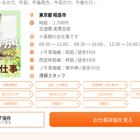
なので、午前、午後両方、午前だけ、午後だけ...
東京都 昭島市
時給： 1,700円
交通費 実費支給
※長期のお仕事です
09:30 ～ 12:00 、 09:30 ～ 16:00 、 13:30 ～ 1
ＪＲ青梅線：昭島 / 徒歩10分
西武拝島線：拝島 / 徒歩10分
ＪＲ青梅線：東中神 / 徒歩10分
清掃スタッフ
経験者歓迎
主婦・主夫歓迎
未経験者・初心者OK
週1日からOK
週4日以上OK
土日のみOK
平
交通費支給
制服あり
残業なし
ず保存
お仕事詳細を見る
めて見る