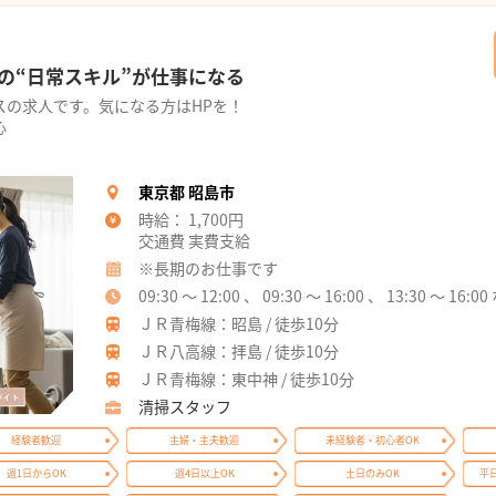
の“日常スキル”が仕事になる
スの求人です。気になる方はHPを！
心
東京都 昭島市
時給： 1,700円
交通費 実費支給
※長期のお仕事です
09:30 ～ 12:00 、 09:30 ～ 16:00 、 13:30 ～ 1
ＪＲ青梅線：昭島 / 徒歩10分
ＪＲ八高線：拝島 / 徒歩10分
ＪＲ青梅線：東中神 / 徒歩10分
清掃スタッフ
経験者歓迎
主婦・主夫歓迎
未経験者・初心者OK
週1日からOK
週4日以上OK
土日のみOK
平