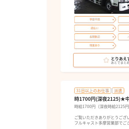
学歴不問
週払い
長期歓迎
残業あり
とりあえ
あとでまと
31日以上のお仕事
派遣
時1700円(深夜2125
時給1700円（深夜時給21
ご覧いただきありがとうござ
フルキャスト多摩営業部でご