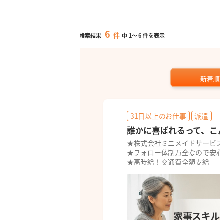
6
件
検索結果
中
1
～
6
件を表示
新着順
31日以上のお仕事
派遣
誰かに喜ばれるって、こ
★株式会社ミニメイドサービ
★フォロー体制万全なので安
★高時給！交通費全額支給