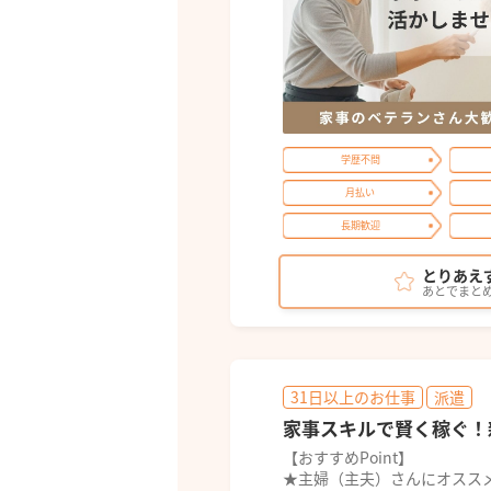
学歴不問
月払い
長期歓迎
とりあえ
あとでまと
31日以上のお仕事
派遣
家事スキルで賢く稼ぐ！
【おすすめPoint】
★主婦（主夫）さんにオスス