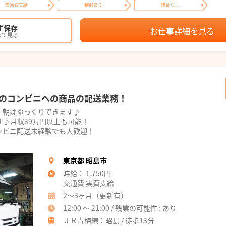
交通費支給
制服あり
残業なし
ず保存
お仕事詳細を見る
めて見る
でのコンビニへの商品の配送業務！
朝はゆっくりできます♪
♪月収39万円以上も可能！
ンビニ配送未経験でも大歓迎！
東京都 昭島市
時給： 1,750円
交通費 実費支給
2～3ヶ月（更新有）
12:00 ～ 21:00 / 残業の可能性 : あり
ＪＲ青梅線：昭島 / 徒歩13分