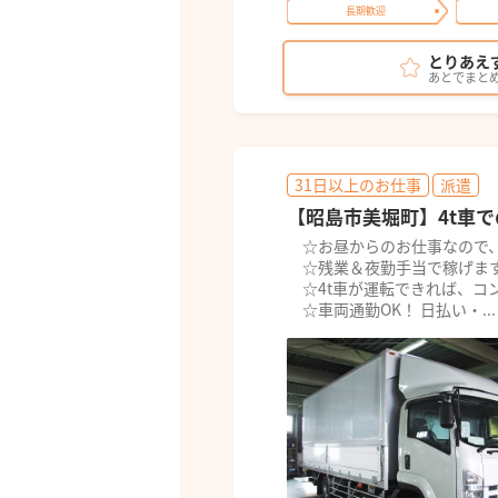
長期歓迎
とりあえ
あとでまと
31日以上のお仕事
派遣
【昭島市美堀町】4t車
☆お昼からのお仕事なので、
☆残業＆夜勤手当で稼げます
☆4t車が運転できれば、コ
☆車両通勤OK！ 日払い・...