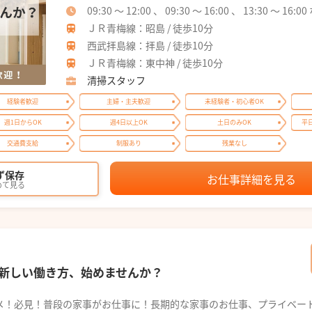
09:30 ～ 12:00 、 09:30 ～ 16:00 、 13:30 ～ 1
ＪＲ青梅線：昭島 / 徒歩10分
西武拝島線：拝島 / 徒歩10分
ＪＲ青梅線：東中神 / 徒歩10分
清掃スタッフ
経験者歓迎
主婦・主夫歓迎
未経験者・初心者OK
週1日からOK
週4日以上OK
土日のみOK
平
交通費支給
制服あり
残業なし
ず保存
お仕事詳細を見る
めて見る
新しい働き方、始めませんか？
メ！必見！普段の家事がお仕事に！長期的な家事のお仕事、プライベー