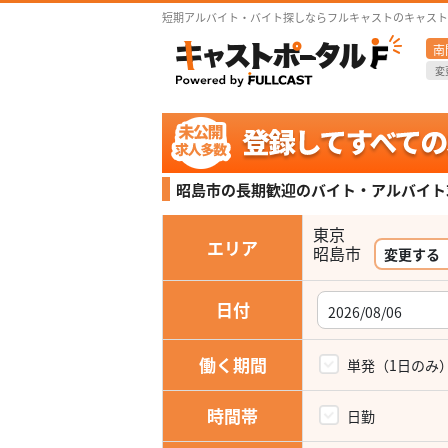
短期アルバイト・バイト探しならフルキャストのキャスト
南
変
昭島市の長期歓迎の
バイト・アルバイト
東京
エリア
変更する
日付
働く期間
単発（1日のみ
時間帯
日勤