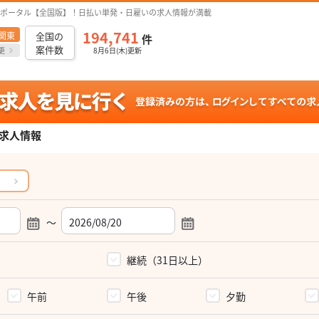
ポータル【全国版】！日払い単発・日雇いの求人情報が満載
194,741
関東
全国の
件
案件数
更
8月6日(木)更新
求人情報
～
）
継続（31日以上）
午前
午後
夕勤