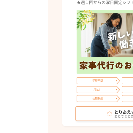
★週１回からの曜日固定シフト
学歴不問
月払い
長期歓迎
とりあえ
あとでまと