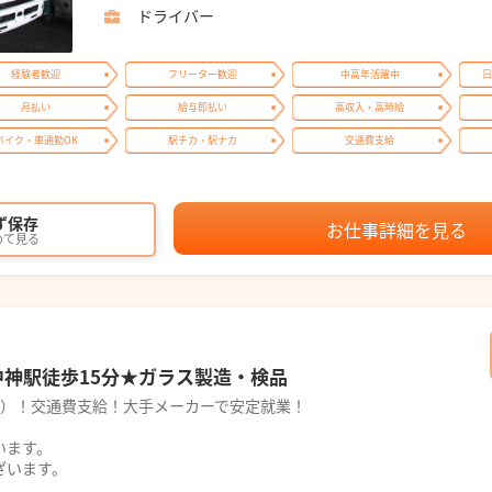
ドライバー
経験者歓迎
フリーター歓迎
中高年活躍中
日
月払い
給与即払い
高収入・高時給
バイク・車通勤OK
駅チカ・駅ナカ
交通費支給
ず保存
お仕事詳細を見る
めて見る
)★中神駅徒歩15分★ガラス製造・検品
25円）！交通費支給！大手メーカーで安定就業！
います。
ざいます。