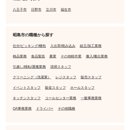
八王子市
日野市
立川市
福生市
昭島市の職種から探す
仕分/ピッキング/梱包
入出荷/積み込み
組立/加工業務
検品業務
食品製造
農業
その他軽作業
搬入/搬出業務
引越し/移転/運搬業務
清掃スタッフ
クリーニング（洗濯業）
レジスタッフ
販売スタッフ
イベントスタッフ
販促スタッフ
ホールスタッフ
キッチンスタッフ
コールセンター業務
一般事務業務
OA事務業務
ドライバー
その他職種