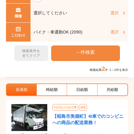
選択してください
選択
職種
バイク・車通勤OK (2090)
選択
こだわり
検索条件を
全てクリア
2
検索結果
中 1～2件を表示
新着順
時給順
日給順
月給順
31日以上のお仕事
派遣
【昭島市美堀町】4t車でのコンビニ
への商品の配送業務！