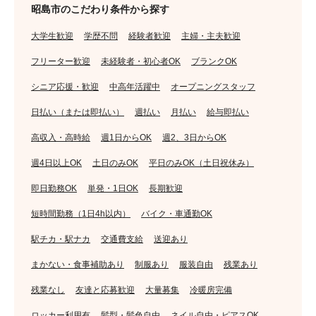
昭島市のこだわり条件から探す
大学生歓迎
学歴不問
経験者歓迎
主婦・主夫歓迎
フリーター歓迎
未経験者・初心者OK
ブランクOK
シニア応援・歓迎
中高年活躍中
オープニングスタッフ
日払い（または即払い）
週払い
月払い
給与即払い
高収入・高時給
週1日からOK
週2、3日からOK
週4日以上OK
土日のみOK
平日のみOK（土日祝休み）
即日勤務OK
単発・1日OK
長期歓迎
短時間勤務（1日4h以内）
バイク・車通勤OK
駅チカ・駅ナカ
交通費支給
送迎あり
まかない・食事補助あり
制服あり
服装自由
残業あり
残業なし
友達と応募歓迎
大量募集
冷暖房完備
ロッカー利用有
髪型・髪色自由
ネイル自由・ピアスOK