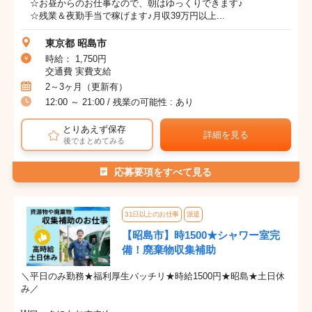
☆お昼からのお仕事なので、朝はゆっくりできます♪
☆残業＆夜勤手当で稼げます♪月収39万円以上...
東京都 昭島市
時給： 1,750円
交通費 実費支給
2～3ヶ月（更新有）
12:00 ～ 21:00 / 残業の可能性 : あり
とりあえず保存
詳細を見る
後でまとめてみる
応募要項をすべて見る
31日以上のお仕事
派遣
【昭島市】時1500★シャワー室完
備！廃棄物収集補助
＼平日のみ勤務★福利厚生バッチリ★時給1500円★昭島★土日休
み／