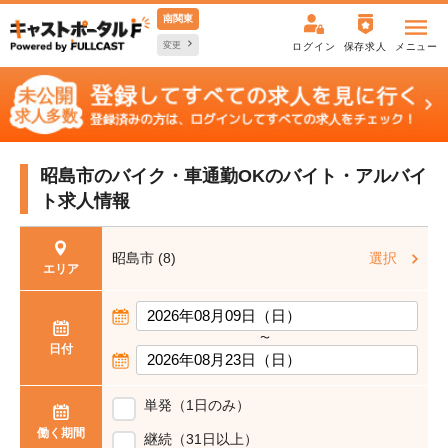
南関東
変更
ログイン
保存求人
メニュー
昭島市のバイク・車通勤OKの
バイト・アルバイ
ト求人情報
昭島市 (8)
選択
エリア
〜
日付
単発（1日のみ）
働く期間
継続（31日以上）