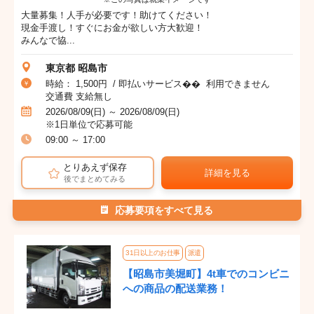
大量募集！人手が必要です！助けてください！
現金手渡し！すぐにお金が欲しい方大歓迎！
みんなで協...
東京都 昭島市
時給： 1,500円 / 即払いサービス�� 利用できません
交通費 支給無し
2026/08/09(日) ～ 2026/08/09(日)
※1日単位で応募可能
09:00 ～ 17:00
とりあえず保存
詳細を見る
後でまとめてみる
応募要項をすべて見る
31日以上のお仕事
派遣
【昭島市美堀町】4t車でのコンビニ
への商品の配送業務！