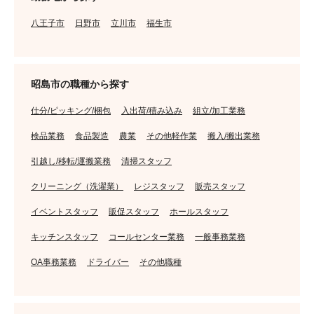
八王子市
日野市
立川市
福生市
昭島市の職種から探す
仕分/ピッキング/梱包
入出荷/積み込み
組立/加工業務
検品業務
食品製造
農業
その他軽作業
搬入/搬出業務
引越し/移転/運搬業務
清掃スタッフ
クリーニング（洗濯業）
レジスタッフ
販売スタッフ
イベントスタッフ
販促スタッフ
ホールスタッフ
キッチンスタッフ
コールセンター業務
一般事務業務
OA事務業務
ドライバー
その他職種