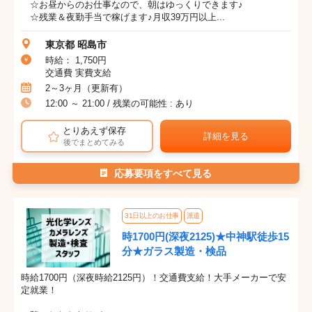
☆お昼からのお仕事なので、朝はゆっくりできます♪
☆残業＆夜勤手当で稼げます♪月収39万円以上...
東京都 昭島市
時給： 1,750円
交通費 実費支給
2～3ヶ月（更新有）
12:00 ～ 21:00 / 残業の可能性 : あり
とりあえず保存
詳細を見る
後でまとめてみる
応募要項をすべて見る
31日以上のお仕事
派遣
時1700円(深夜2125)★中神駅徒歩15
分★ガラス製造・検品
時給1700円（深夜時給2125円）！交通費支給！大手メーカーで安
定就業！