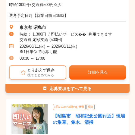
時給1300円+交通費500円☆彡
選考予定日時【就業日前日19時】
東京都 昭島市
時給： 1,300円 / 即払いサービス�� 利用できます
交通費 定額支給 (500円)
2026/08/11(火) ～ 2026/08/11(火)
※1日単位で応募可能
08:30 ～ 17:00
とりあえず保存
詳細を見る
後でまとめてみる
応募要項をすべて見る
1日のみの短期のお仕事
紹介
【昭島市 昭和記念公園付近】現場
の集草、集木、清掃