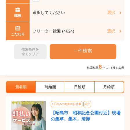
選択してください
選択
職種
フリーター歓迎 (4624)
選択
こだわり
検索条件を
全てクリア
6
検索結果
中 1～6件を表示
新着順
時給順
日給順
月給順
1日のみの短期のお仕事
紹介
【昭島市 昭和記念公園付近】現場
の集草、集木、清掃