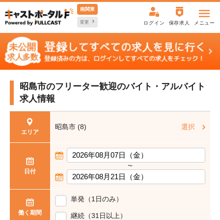
南関東
変更
ログイン
保存求人
メニュー
昭島市のフリーター歓迎の
バイト・アルバイト
求人情報
昭島市 (8)
選択
エリア
〜
日付
単発（1日のみ）
働く期間
継続（31日以上）