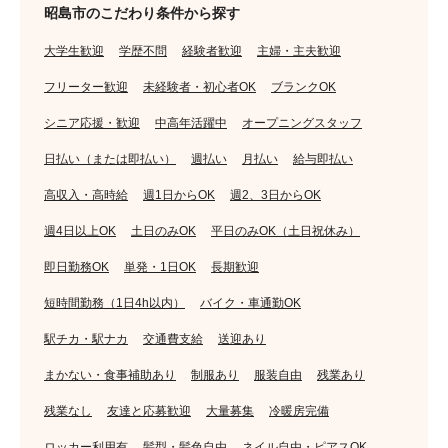
昭島市のこだわり条件から探す
大学生歓迎
学歴不問
経験者歓迎
主婦・主夫歓迎
フリーター歓迎
未経験者・初心者OK
ブランクOK
シニア応援・歓迎
中高年活躍中
オープニングスタッフ
日払い（または即払い）
週払い
月払い
給与即払い
高収入・高時給
週1日からOK
週2、3日からOK
週4日以上OK
土日のみOK
平日のみOK（土日祝休み）
即日勤務OK
単発・1日OK
長期歓迎
短時間勤務（1日4h以内）
バイク・車通勤OK
駅チカ・駅ナカ
交通費支給
送迎あり
まかない・食事補助あり
制服あり
服装自由
残業あり
残業なし
友達と応募歓迎
大量募集
冷暖房完備
ロッカー利用有
髪型・髪色自由
ネイル自由・ピアスOK