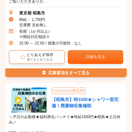
ご覧いただきありが...
東京都 昭島市
時給： 1,700円
交通費 支給無し
長期（1か月以上）
※開始日応相談※
15:00 ～ 22:00 / 残業の可能性 : なし
とりあえず保存
詳細を見る
後でまとめてみる
応募要項をすべて見る
31日以上のお仕事
派遣
【昭島市】時1500★シャワー室完
備！廃棄物収集補助
＼平日のみ勤務★福利厚生バッチリ★時給1500円★昭島★土日休
み／